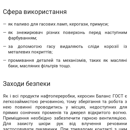
Сфера використання
як паливо для гасових ламп, керогази, примуси;
як знежирювач різних поверхонь перед наступним
фарбуванням;
за допомогою гасу видаляють сліди корозії із
металевих покриттів;
промивання деталей та механізмів, таких як масляні
баки, масляних фільтрів тощо.
Заходи безпеки
Як і всі продукти нафтопереробки, керосин Баланс ГОСТ є
легкозаймистою речовиною, тому зберігання та робота з
нею повинні проводитись у місцях, недоступних для
прямих сонячних променів та джерел відкритого вогню.
Приміщення необхідно забезпечити гарною вентиляцією.
Для захисту шкіри рук від влучення речовини
застосовувати рукавички. При тривалому контакті з цим