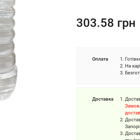
303.58
грн
Оплата
Готівк
На кар
Безгот
Доставка
Доста
Замовл
доста
Доста
Запорі
Доста