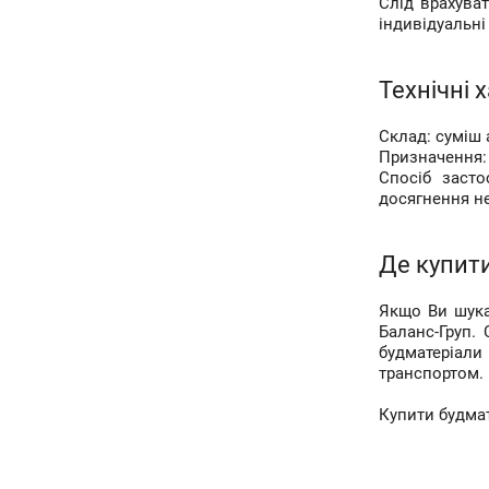
Слід врахува
індивідуальні
Технічні 
Склад: суміш 
Призначення: 
Спосіб засто
досягнення не
Де купити
Якщо Ви шука
Баланс-Груп.
будматеріали
транспортом.
Купити будмат