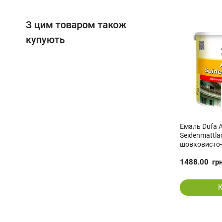
З цим товаром також
купують
Емаль Dufa 
Seidenmattla
шовковисто-
1488.00
гр