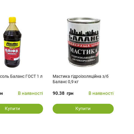
соль Баланс ГОСТ 1 л
Мастика гідроізоляційна з/б
Баланс 0,9 кг
рн
В наявності
90.38
грн
В наявності
Купити
Купити