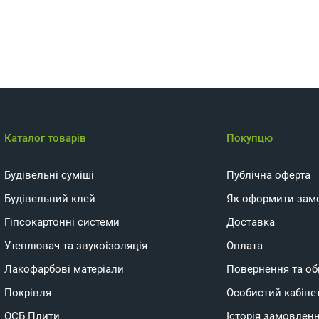
Каталог товарів
Покупцю
Будівельні суміші
Публічна оферта
Будівельний клей
Як оформити зам
Гіпсокартонні системи
Доставка
Утеплювач та звукоізоляція
Оплата
Лакофарбові матеріали
Повернення та об
Покрівля
Особистий кабіне
ОСБ Плити
Історія замовлен