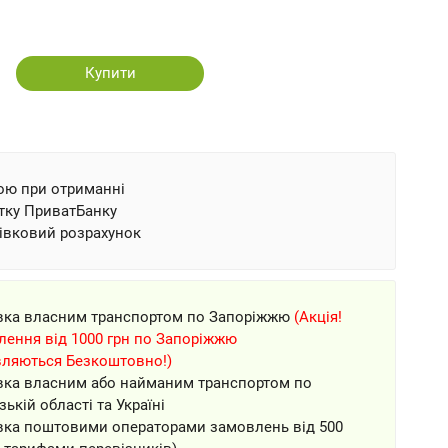
Купити
ою при отриманні
тку ПриватБанку
івковий розрахунок
вка власним транспортом по Запоріжжю
(Акція!
ення від 1000 грн по Запоріжжю
вляються Безкоштовно!)
вка власним або найманим транспортом по
зькій області та Україні
вка поштовими операторами замовлень від 500