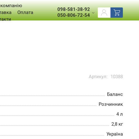
 компанію
098-581-38-92
тавка
Оплата
050-806-72-54
такти
Артикул:
10388
Баланс
Розчинник
4 л
2,8 кг
Україна