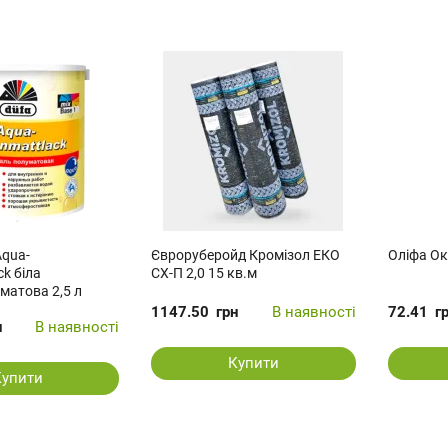
Aqua-
Євроруберойд Кромізол ЕКО
Оліфа Ок
ck біла
СХ-П 2,0 15 кв.м
матова 2,5 л
1147.50
грн
В наявності
72.41
г
н
В наявності
Купити
Купити