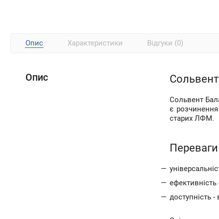
Опис
Характеристики
Відгуки (0)
Опис
Сольвент 
Сольвент Бала
є розчинення
старих ЛФМ.
Переваги
універсальніс
ефективність 
доступність -