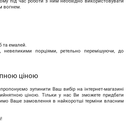
тому під час роботи з ним необхідно використовувати
им вогнем.
б та емалей.
я, невеликими порціями, ретельно перемішуючи, до
упною ціною
пропонуємо зупинити Ваш вибір на інтернет-магазині
прийнятною ціною. Тільки у нас Ви зможете придбати
авимо Ваше замовлення в найкоротші терміни власним
!