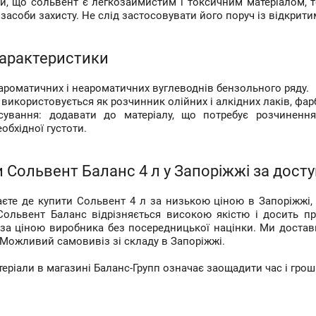
ти, що сольвент є легкозаймистим і токсичним матеріалом, 
 засоби захисту. Не слід застосовувати його поруч із відкрит
характеристики
ароматичних і неароматичних вуглеводнів бензольного ряду.
використовується як розчинник олійних і алкідних лаків, фар
сування: додавати до матеріалу, що потребує розчиненн
обхідної густоти.
 Сольвент Баланс 4 л у Запоріжжі за дост
єте де купити Сольвент 4 л за низькою ціною в Запоріжжі, 
 Сольвент Баланс відрізняється високою якістю і досить 
 за ціною виробника без посередницької націнки. Ми дост
 Можливий самовивіз зі складу в Запоріжжі.
еріали в магазині Баланс-Групп означає заощадити час і гроші