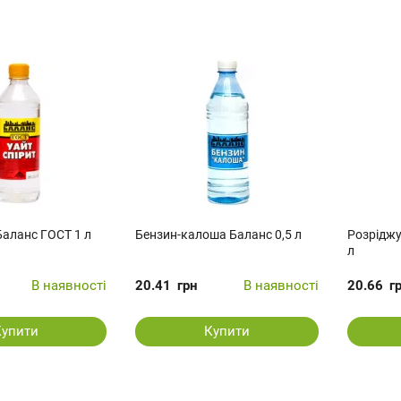
Баланс ГОСТ 1 л
Бензин-калоша Баланс 0,5 л
Розріджу
л
В наявності
20.41
грн
В наявності
20.66
г
Купити
Купити