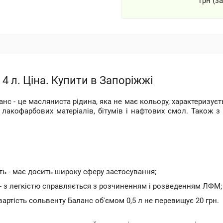
грн (з
4 л. Ціна. Купити в Запоріжжі
нс - це масляниста рідина, яка не має кольору, характериз
 лакофарбових матеріалів, бітумів і нафтових смол. Також з
ть - має досить широку сферу застосування;
- з легкістю справляється з розчиненням і розведенням ЛФМ;
 вартість сольвенту Баланс об'ємом 0,5 л не перевищує 20 грн.