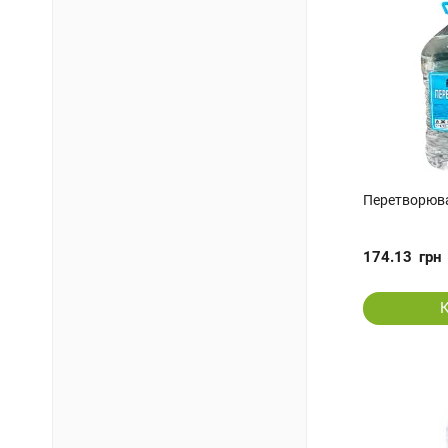
Перетворюва
174.13
грн