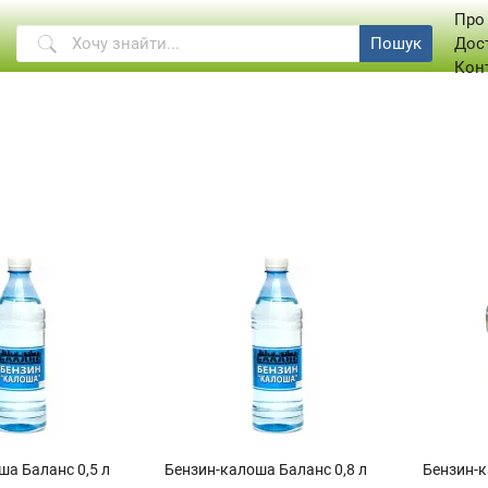
Про
Пошук
Дос
Кон
ша Баланс 0,5 л
Бензин-калоша Баланс 0,8 л
Бензин-к