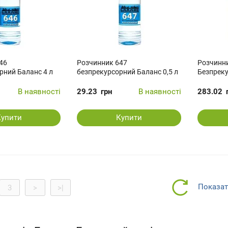
46
Розчинник 647
Розчинн
рний Баланс 4 л
безпрекурсорний Баланс 0,5 л
Безпреку
В наявності
29.23
грн
В наявності
283.02
Купити
Купити
Показат
3
>
>|