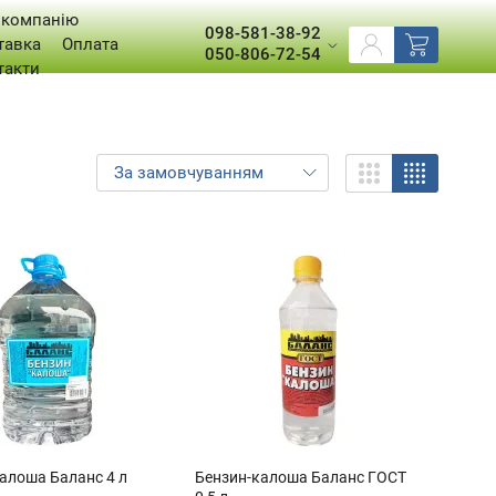
 компанію
098-581-38-92
тавка
Оплата
050-806-72-54
такти
алоша Баланс 4 л
Бензин-калоша Баланс ГОСТ