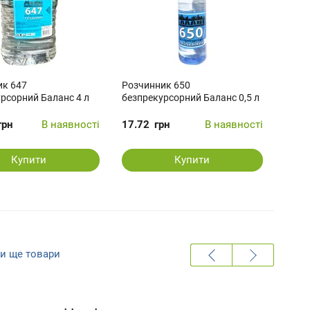
ик 647
Розчинник 650
рсорний Баланс 4 л
безпрекурсорний Баланс 0,5 л
грн
В наявності
17.72
грн
В наявності
Купити
Купити
и ще товари