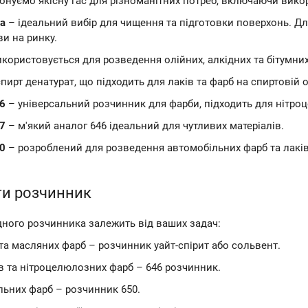
нуємо якісну гас для різноманітних потреб, включаючи викор
а
– ідеальний вибір для чищення та підготовки поверхонь. Дл
и на ринку.
користовується для розведення олійних, алкідних та бітумних
пирт денатурат, що підходить для лаків та фарб на спиртовій о
6
– універсальний розчинник для фарби, підходить для нітро
7
– м'який аналог 646 ідеальний для чутливих матеріалів.
0
– розроблений для розведення автомобільних фарб та лаків
ти розчинник
дного розчинника залежить від ваших задач:
та масляних фарб – розчинник уайт-спірит або сольвент.
в та нітроцелюлозних фарб – 646 розчинник.
льних фарб – розчинник 650.