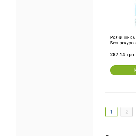
Розчинник 6
Безпрекурсо
287.14
грн
1
2