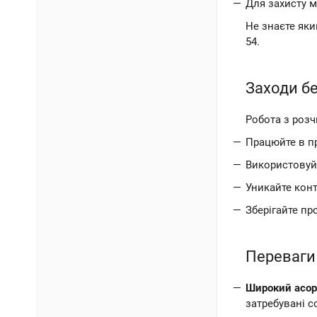
Для захисту м
Не знаєте яки
54.
Заходи бе
Робота з роз
Працюйте в п
Використовуйт
Уникайте конт
Зберігайте пр
Переваги 
Широкий асо
затребувані с