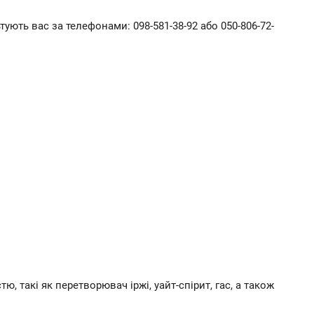
ють вас за телефонами: 098-581-38-92 або 050-806-72-
, такі як перетворювач іржі, уайт-спірит, гас, а також