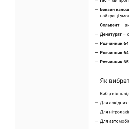
Гас
– ми пропо
Бензин калош
найкращі умов
Сольвент
– ви
Денатурат
– с
Розчинник 64
Розчинник 64
Розчинник 65
Як вибра
Вибір відпові
Для алкідних 
Для нітролакі
Для автомобі