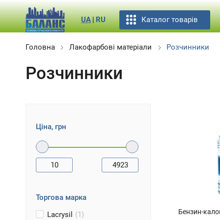
Каталог товарів
UA
|
RU
Головна
Лакофарбові матеріали
Розчинники
Розчинники
Ціна, грн
10
4923
Торгова марка
Бензин-кало
Lacrysil
(1)