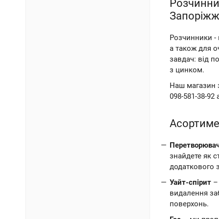
Розчинник
Запоріжж
Розчинники - 
а також для о
завдач: від п
з цинком.
Наш магазин з
098-581-38-92 
Асортимен
Перетворювач
знайдете як с
додаткового з
Уайт-спірит
– 
видалення заб
поверхонь.