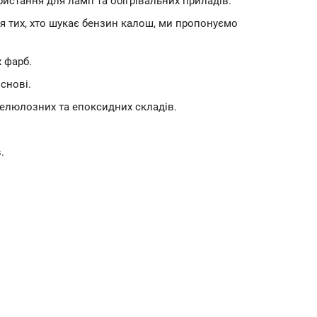
истання для ламп та обігрівальних приладів.
я тих, хто шукає бензин калош, ми пропонуємо
 фарб.
снові.
целюлозних та епоксидних складів.
.