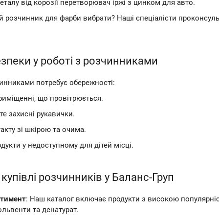
еталу від корозії перетворювач іржі з цинком для авто.
й розчинник для фарби вибрати? Наші спеціалісти проконсульту
зпеки у роботі з розчинниками
чинниками потребує обережності:
риміщенні, що провітрюється.
е захисні рукавички.
акту зі шкірою та очима.
одукти у недоступному для дітей місці.
купівлі розчинників у Баланс-Груп
ртимент
: Наш каталог включає продукти з високою популярністю
ольвенти та денатурат.