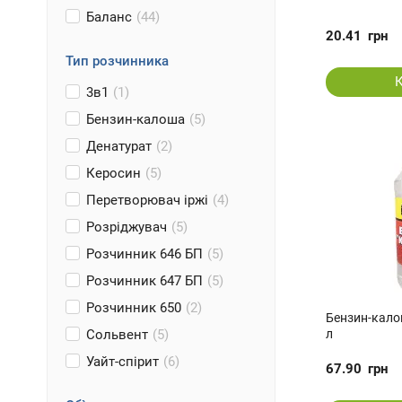
Баланс
(44)
20.41
грн
Тип розчинника
3в1
(1)
Бензин-калоша
(5)
Денатурат
(2)
Керосин
(5)
Перетворювач іржі
(4)
Розріджувач
(5)
Розчинник 646 БП
(5)
Розчинник 647 БП
(5)
Розчинник 650
(2)
Бензин-кало
Сольвент
(5)
л
Уайт-спірит
(6)
67.90
грн