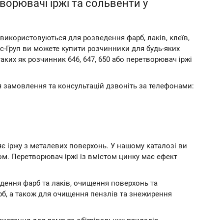
творювачі іржі та сольвенти у
и використовуються для розведення фарб, лаків, клеїв,
нс-Груп ви можете купити розчинники для будь-яких
таких як розчинник 646, 647, 650 або перетворювач іржі
я замовлення та консультацій дзвоніть за телефонами:
є іржу з металевих поверхонь. У нашому каталозі ви
ком. Перетворювач іржі із вмістом цинку має ефект
дення фарб та лаків, очищення поверхонь та
рб, а також для очищення пензлів та знежирення