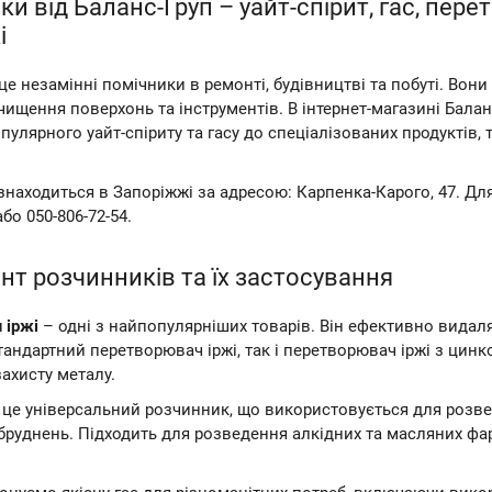
и від Баланс-Груп – уайт-спірит, гас, пере
і
це незамінні помічники в ремонті, будівництві та побуті. Вон
чищення поверхонь та інструментів. В інтернет-магазині Бала
опулярного уайт-спіриту та гасу до спеціалізованих продуктів, 
находиться в Запоріжжі за адресою: Карпенка-Карого, 47. Дл
або 050-806-72-54.
т розчинників та їх застосування
 іржі
– одні з найпопулярніших товарів. Він ефективно видаля
тандартний перетворювач іржі, так і перетворювач іржі з цин
ахисту металу.
це універсальний розчинник, що використовується для розве
руднень. Підходить для розведення алкідних та масляних фа