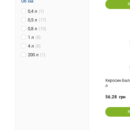
Об`єм
0,4 л
(1)
0,5 л
(17)
0,8 л
(10)
1 л
(8)
4 л
(8)
200 л
(1)
Керосин Бал
л
56.28
грн