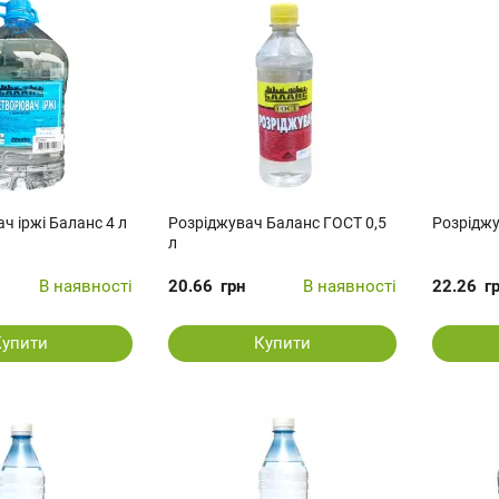
ч іржі Баланс 4 л
Розріджувач Баланс ГОСТ 0,5
Розріджу
л
В наявності
20.66
грн
В наявності
22.26
г
Купити
Купити