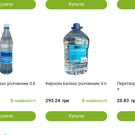
Купити
Купити
анс розчинник 0,8
Керосин Баланс розчинник 4 л
Перетвор
л
В наявності
293.24
грн
В наявності
20.83
г
Купити
Купити