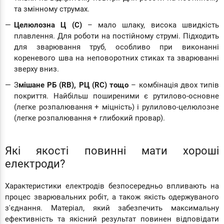
та змінному струмах.
Целюлозна Ц (С)
– мало шлаку, висока швидкість
плавлення. Для роботи на постійному струмі. Підходить
для зварювання труб, особливо при виконанні
кореневого шва на неповоротних стиках та зварюванні
зверху вниз.
З
мішане РБ (RB), РЦ (RC) тощо
– комбінація двох типів
покриття. Найбільш поширеними є рутилово-основне
(легке розпалювання + міцність) і рулилово-целюлозне
(легке розпалювання + глибокий провар).
Які якості повинні мати хороші
електроди?
Характеристики електродів безпосередньо впливають на
процес зварювальних робіт, а також якість одержуваного
з'єднання. Матеріал, який забезпечить максимальну
ефективність та якісний результат повинен відповідати