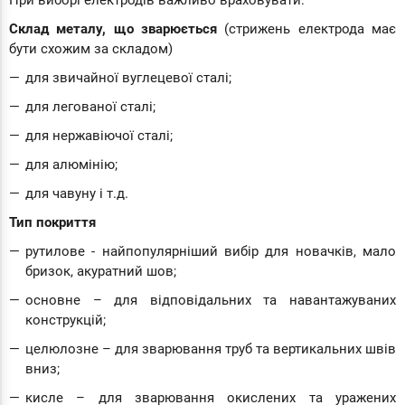
При виборі електродів важливо враховувати:
Склад металу, що зварюється
(стрижень електрода має
бути схожим за складом)
для звичайної вуглецевої сталі;
для легованої сталі;
для нержавіючої сталі;
для алюмінію;
для чавуну і т.д.
Тип покриття
рутилове - найпопулярніший вибір для новачків, мало
бризок, акуратний шов;
основне – для відповідальних та навантажуваних
конструкцій;
целюлозне – для зварювання труб та вертикальних швів
вниз;
кисле – для зварювання окислених та уражених