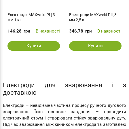
Електроди MAXweld РЦ 3
Електроди MAXweld РЦ 3
мм 1 кг
мм 2,5 кг
146.28
грн
В наявності
346.78
грн
В наявності
Купити
Купити
Електроди для зварювання і з
доставкою
Електроди – невід'ємна частина процесу ручного дугового
зварювання. Їхнє основне завдання – проводити
електричний струм і створювати стійку зварювальну дугу.
Під час зварювання між кінчиком електрода та заготівлею