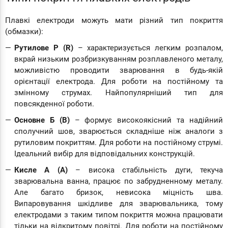
Плавкі електроди можуть мати різний тип покриття
(обмазки):
Рутилове Р (R)
– характеризується легким розпалом,
вкрай низьким розбризкуванням розплавленого металу,
можливістю проводити зварювання в будь-якій
орієнтації електрода. Для роботи на постійному та
змінному струмах. Найпопулярніший тип для
повсякденної роботи.
Основне Б (B)
– формує високоякісний та надійний
сполучний шов, зварюється складніше ніж аналоги з
рутиловим покриттям. Для роботи на постійному струмі.
Ідеальний вибір для відповідальних конструкцій.
Кисле А (А)
– висока стабільність дуги, текуча
зварювальна ванна, працює по забрудненному металу.
Але багато бризок, невисока міцність шва.
Випаровування шкідливе для зварювальника, тому
електродами з таким типом покриття можна працювати
тільки на відкритому повітрі. Для роботи на постійному