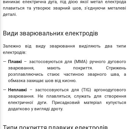
виникає електрична дуга, під дією якої метал електрода
плавиться та утворює зварний шов, з'єднуючи металеві
деталі.
Види зварювальних електродів
Залежно від виду зварювання виділяють два типи
електродів:
Плавкі
– застосовуються для (MMA) ручного дугового
зварювання, мають покриття. Стрижень
розплавляючись стаює частиною зварного шва, а
обмазка захищає шов від кисню.
Неплавкі
– застосовуються для (TIG) аргонодугового
зварювання. Не плавляться, служать для створення
електричної дуги. Присадковий матеріал купується
додатково у вигляді дроту.
Типи покриття плавких електродів