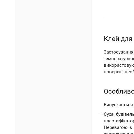
Клей для 
Застосування
температурно
використовуют
поверхні, нео
Особливос
Випускається 
Суха будівел
пластифікато
Перевагою є 