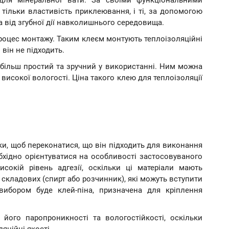
 для мінеральної вати. За своїми функціональними
ь тільки властивість приклеювання, і ті, за допомогою
від згубної дії навколишнього середовища.
процес монтажу. Таким клеєм монтують теплоізоляційні
він не підходить.
йбільш простий та зручний у використанні. Ним можна
исокої вологості. Ціна такого клею для теплоізоляції
ики, щоб переконатися, що він підходить для виконання
хідно орієнтуватися на особливості застосовуваного
сокій рівень адгезії, оскільки ці матеріали мають
 складових (спирт або розчинник), які можуть вступити
вибором буде клей-піна, призначена для кріплення
його паропроникності та вологостійкості, оскільки