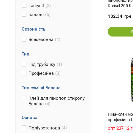
пінополісти
Lacrysil
(3)
Kreisel 205 К
Баланс
(5)
182.34
грн
Сезонність
Всесезонна
(4)
Тип
Під трубочку
(1)
Професійна
(3)
Тип суміші Баланс
Клей для пінополістиролу
Баланс
(4)
Піна-клей м
Основа
професійна L
Поліуретанова
(4)
опт
237.12 