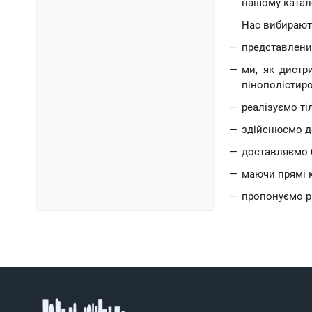
нашому катало
Нас вибирають
представлений
ми, як дистр
пінополістиро
реалізуємо ті
здійснюємо д
доставляємо 
маючи прямі к
пропонуємо рі