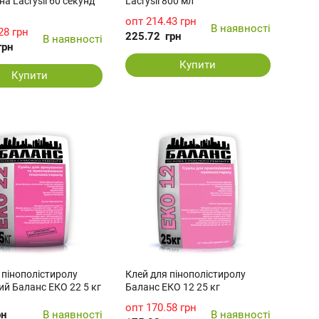
а Lacrysil 60 секунд
Lacrysil 800 мл
опт
214.43 грн
В наявності
28 грн
225.72
грн
В наявності
грн
Купити
Купити
 пінополістиролу
Клей для пінополістиролу
й Баланс ЕКО 22 5 кг
Баланс ЕКО 12 25 кг
опт
170.58 грн
рн
В наявності
В наявності