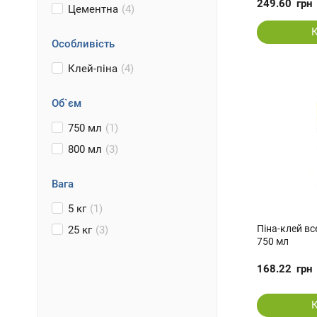
249.60
грн
Цементна
(4)
Особливість
Клей-піна
(4)
Об`єм
750 мл
(1)
800 мл
(3)
Вага
5 кг
(1)
Піна-клей в
25 кг
(3)
750 мл
168.22
грн