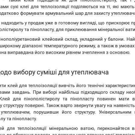
 – такий клей підходить як для пінополістиролу, так і
ами сухі клеї для теплоізоляції поділяються на ті, які мают
одатково формувати армувальний шар для захисту утеплювача 
 надходить у продаж уже в готовому вигляді, що прискорює 
олістиролу та пінопласту, для приклеювання мінеральної вати 
пінополіуретановий клейовий склад, укладений у балони. На
ирокому діапазоні температурного режиму, а також в умовах в
вона виправдана його високим рівнем зчеплення з основою.
одо вибору суміші для утеплювача
ти клей для теплоізоляції вивчіть його технічні характерист
вами завдань. При виборі найбільш підходящого складу необ
Клей для пінополістиролу та пінопласту повинен мати ви
 структуру поверхні. Також варто звернути увагу на наявність
утеплювачем, порушивши його структуру. Універсальним 
лу та пінопласту.
й для теплоізоляції мінеральною ватою, переконайтеся в 