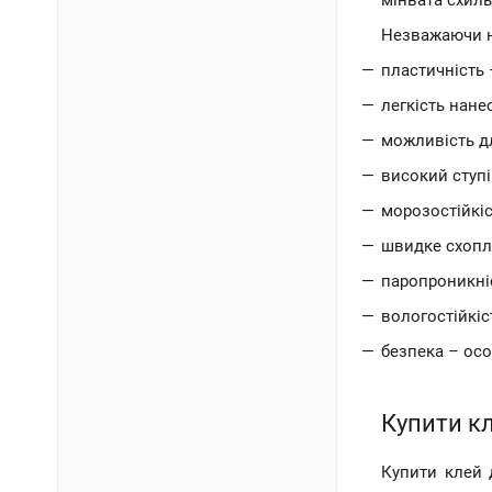
мінвата схиль
Незважаючи н
пластичність 
легкість нане
можливість д
високий ступі
морозостійкіс
швидке схопл
паропроникніс
вологостійкіс
безпека – осо
Купити кл
Купити клей 