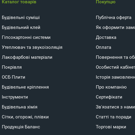
Каталог товарів
Покупцю
Будівельні суміші
Публічна оферта
Будівельний клей
Як оформити зам
Гіпсокартонні системи
Доставка
Утеплювач та звукоізоляція
Оплата
Лакофарбові матеріали
Повернення та об
Покрівля
Особистий кабіне
ОСБ Плити
Історія замовлен
Будівельне кріплення
Про компанію
Інструменти
Сертифікати
Будівельна хімія
Зв'язатися з нами
Сітки, огорожі, плівки
Статті та поради
Продукція Баланс
Торгові марки