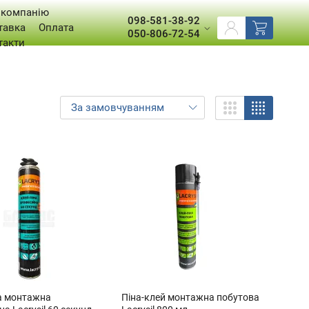
 компанію
098-581-38-92
тавка
Оплата
050-806-72-54
такти
а монтажна
Піна-клей монтажна побутова