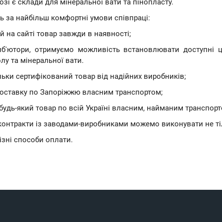
зі є склади для мінеральної вати та пінопласту.
 за найбільш комфортні умови співпраці:
 на сайті товар завжди в наявності;
иб'ютори, отримуємо можливість встановлювати доступні ц
лу та мінеральної вати.
льки сертифікований товар від надійних виробників;
оставку по Запоріжжю власним транспортом;
будь-який товар по всій Україні власним, найманим транспо
онтракти із заводами-виробниками можемо виконувати не тіль
зні способи оплати.