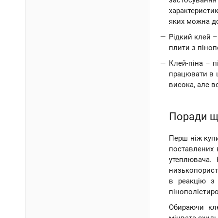
застосування
характеристик
яких можна д
Рідкий клей –
плити з піноп
Клей-піна – 
працювати в ш
висока, але 
Поради щ
Перш ніж купи
поставлених 
утеплювача. 
низькопористу
в реакцію з 
пінополістиро
Обираючи кле