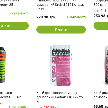
рольних плит
пінополістирольних плит
професійн
отедж 25 кг
армований Kreisel 215 Котедж
800 мл
25 кг
опт
241.
В наявності
253.98
220.98
грн
В наявності
Купити
Купити
онтажна
Клей для пінополістиролу
Клей для
acrysil 800 мл
армований Баланс ЕКО 22 25
армовани
кг
грн
В наявності
65.68
г
опт
210.88 грн