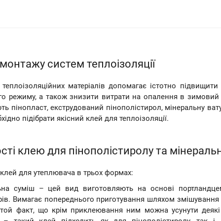
монтажу систем теплоізоляції
 теплоізоляційних матеріалів допомагає істотно підвищити
го режиму, а також знизити витрати на опалення в зимовий п
ь пінопласт, екструдований пінополістирол, мінеральну вату
бхідно підібрати якісний клей для теплоізоляції.
ті клею для пінополістиролу та мінеральн
клей для утеплювача в трьох формах:
ьна суміш – цей вид виготовляють на основі портландцеме
рів. Вимагає попереднього приготування шляхом змішування з
той факт, що крім приклеювання ним можна усунути деякі