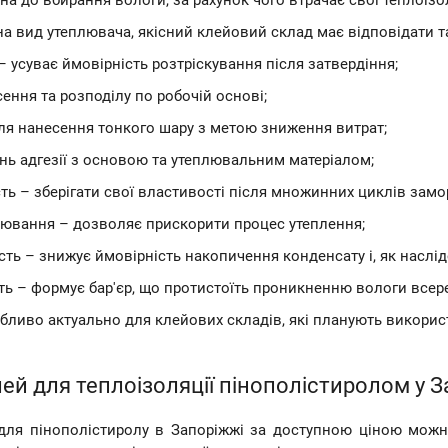
на до вбирання вологи, за рахунок чого втрачає свої теплоізол
а вид утеплювача, якісний клейовий склад має відповідати 
– усуває ймовірність розтріскування після затвердіння;
сення та розподілу по робочій основі;
ля нанесення тонкого шару з метою зниження витрат;
нь адгезії з основою та утеплювальним матеріалом;
ть – зберігати свої властивості після множинних циклів замо
ювання – дозволяє прискорити процес утеплення;
ть – знижує ймовірність накопичення конденсату і, як наслідо
ть – формує бар'єр, що протистоїть проникненню вологи всере
бливо актуально для клейових складів, які планують викори
ей для теплоізоляції пінополістиролом у 
для пінополістиролу в Запоріжжі за доступною ціною можна