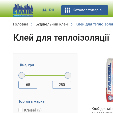
Каталог товарів
UA
|
RU
Головна
Будівельний клей
Клей для теплоізоля
Клей для теплоізоляції
Ціна, грн
65
280
Торгова марка
Клей для мін
Kreisel
(2)