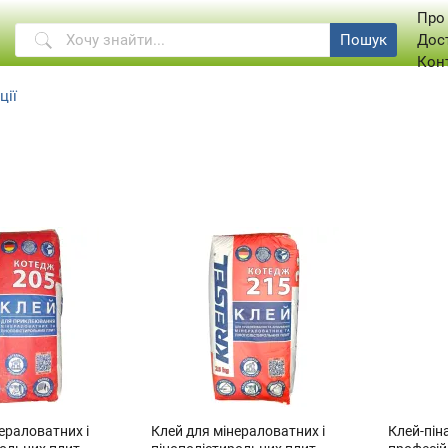
Про
Пошук
Дос
Кон
ції
ераловатних і
Клей для мінераловатних і
Клей-пін