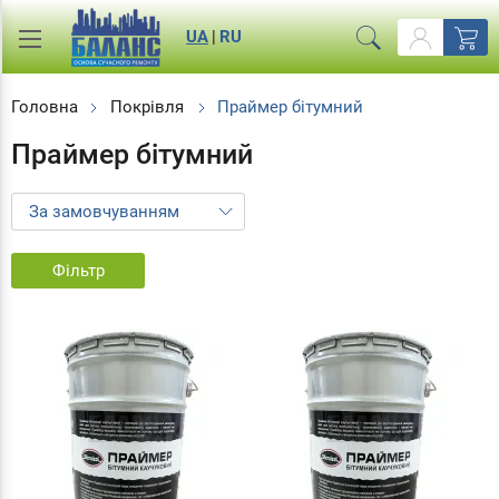
UA
|
RU
Головна
Покрівля
Праймер бітумний
Праймер бітумний
Фільтр