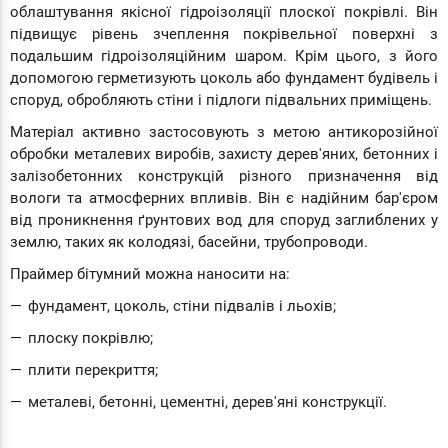
облаштування якісної гідроізоляції плоскої покрівлі. Він
підвищує рівень зчеплення покрівельної поверхні з
подальшим гідроізоляційним шаром. Крім цього, з його
допомогою герметизують цоколь або фундамент будівель і
споруд, обробляють стіни і підлоги підвальних приміщень.
Матеріал активно застосовують з метою антикорозійної
обробки металевих виробів, захисту дерев'яних, бетонних і
залізобетонних конструкцій різного призначення від
вологи та атмосферних впливів. Він є надійним бар'єром
від проникнення ґрунтових вод для споруд заглиблених у
землю, таких як колодязі, басейни, трубопроводи.
Праймер бітумний можна наносити на:
фундамент, цоколь, стіни підвалів і льохів;
плоску покрівлю;
плити перекриття;
металеві, бетонні, цементні, дерев'яні конструкції.