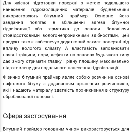
Для якісної підготовки поверхні з метою подальшого
нанесення гідроізоляційних матеріалів будівельники
використовують бітумний праймер. Основне його
завдання полягає в збільшенні адгезії бітумної
гідроізоляції або герметика до основи. Володіючи
стовідсотковими вологонепроникними здібностями, цей
продукт також забезпечує додатковий захист поверхні від
впливу вологого клімату. А властивість заповнювати
наявні тріщини, пори, дефекти на основах будь-якого типу
дає змогу отримати гладку і рівну площину, максимально
підготовлену для подальшого нанесення гідроізоляції.
Фізично бітумний праймер являє собою розчин на основі
нафтового бітуму з додаванням органічних розчинників,
які і надають матеріалу здатність проникнення в структуру
оброблюваної поверхні.
Сфера застосування
Бітумний праймер головним чином використовується для