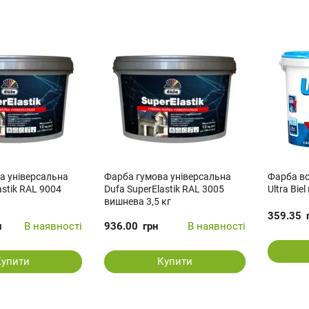
а універсальна
Фарба гумова універсальна
Фарба во
astik RAL 9004
Dufa SuperElastik RAL 3005
Ultra Bie
вишнева 3,5 кг
359.35
н
В наявності
936.00
грн
В наявності
Купити
Купити