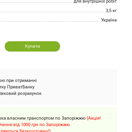
для внутрішніх робіт
3,5 кг
Україна
Купити
ою при отриманні
тку ПриватБанку
івковий розрахунок
вка власним транспортом по Запоріжжю
(Акція!
ення від 1000 грн по Запоріжжю
вляються Безкоштовно!)