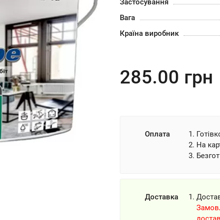
Застосування
Вага
Країна виробник
285.00
грн
Оплата
Готівк
На кар
Безгот
Доставка
Доста
Замовл
доста