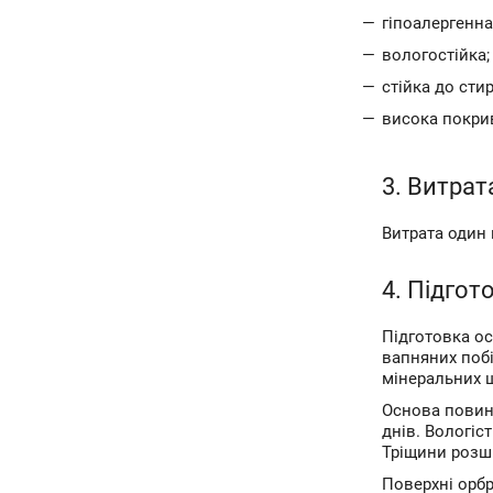
гіпоалергенна
вологостійка;
стійка до сти
висока покрив
3. Витрат
Витрата один 
4. Підгот
Підготовка ос
вапняних побі
мінеральних шт
Основа повин
днів. Вологіс
Тріщини розш
Поверхні орбр