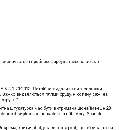
а визначається пробним фарбуванням на об'єкті.
 Б А.3.1-23:2013. Потрібно видалити пил, залишки
я. Важко видаляються плями бруду, нікотину, сажі на
нструкції.
ентна штукатурка має бути витримана щонайменше 28
івності вирівняти шпаклівкою düfa Acryl-Spachtel.
окрема, критичні підстави: поверхні, що обсипаються