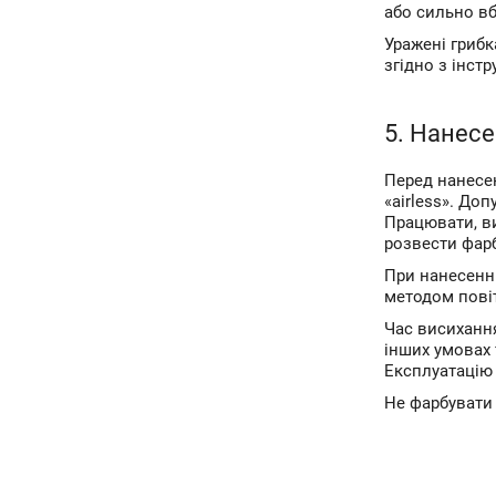
або сильно вб
Уражені грибк
згідно з інстр
5. Нанес
Перед нанесе
«аirless». До
Працювати, в
розвести фарб
При нанесенні
методом пові
Час висихання
інших умовах
Експлуатацію 
Не фарбувати 