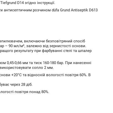
efgrund D14 згідно інструкції.
ти антисептичним розчином düfa Grund Antiseptik D613
озпилювачем, включаючи безповітряний спосіб
ар – 90 мл/м², залежно від зернистості основи.
ащого результату при фарбуванні стелі та шпалер
 0,45-0,66 мм та тиск 160-180 бар. При нанесенні
 використовувати сопло 2 мм.
нови +20°С та відносній вологості повітря 60%. В
уває через 28 діб.
логості повітря понад 80%.