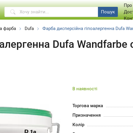
Про
Пошук
Дос
Кон
а фарба
Dufa
Фарба дисперсійна гіпоалергенна Dufa Wan
алергенна Dufa Wandfarbe 
В наявності
Торгова марка
Призначення
Колір