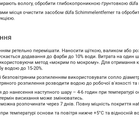
ирають вологу, обробити глибокопроникною ґрунтовкою düfa Ti
ами місця очистити засобом düfa Schimmelentferner та оброби
укцією.
ення
нням ретельно перемішати. Наносити щіткою, валиком або р
пускається додавання до фарби до 10% води. Витрата на один ш
икористовуючи метод «мокрим по мокрому». Для отримання кр
у водою до 15-20%.
 безповітряним розпиленням використовувати сопло діаметром
тряного розпилення розводити водою до робочої в'язкості та
 до нанесення наступного шару – 4-6 годин при температурі ос
 термін висихання може змінюватись.
можна розпочинати через 7 днів. Повну міцність покриття наб
при температурі основи та повітря нижче +5°С та відносній во