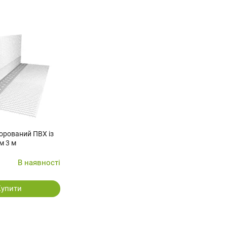
орований ПВХ із
м 3 м
В наявності
Купити