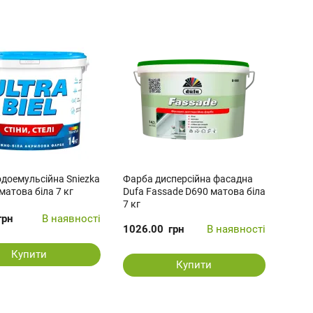
доемульсійна Sniezka
Фарба дисперсійна фасадна
l матова біла 7 кг
Dufa Fassade D690 матова біла
7 кг
грн
В наявності
1026.00
грн
В наявності
Купити
Купити