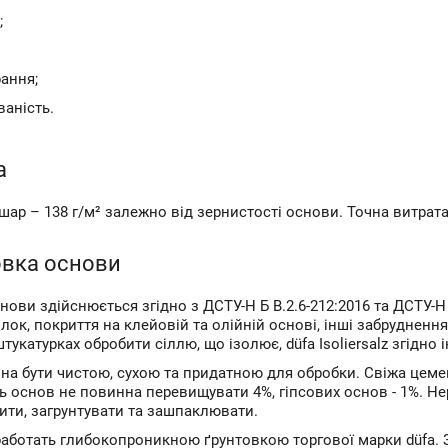
;
рання;
аність.
а
шар – 138 г/м² залежно від зернистості основи. Точна витрат
овка основи
нови здійснюється згідно з ДСТУ-Н Б В.2.6-212:2016 та ДСТУ-Н
лок, покриття на клейовій та олійній основі, інші забрудненн
укатурках обробити сіллю, що ізолює, düfa Isoliersalz згідно і
на бути чистою, сухою та придатною для обробки. Свіжа цем
ть основ не повинна перевищувати 4%, гіпсових основ - 1%. Нер
ити, загрунтувати та зашпаклювати.
аботать глибокопроникною ґрунтовкою торгової марки düfa. З