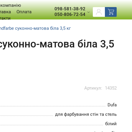
 компанію
098-581-38-92
тавка
Оплата
050-806-72-54
такти
dfarbe суконно-матова біла 3,5 кг
суконно-матова біла 3,5
Артикул:
14352
Dufa
для фарбування стін та стель
білий