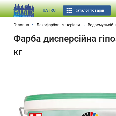
Каталог товарів
UA
|
RU
Головна
Лакофарбові матеріали
Водоемульсійн
Фарба дисперсійна гіпо
кг