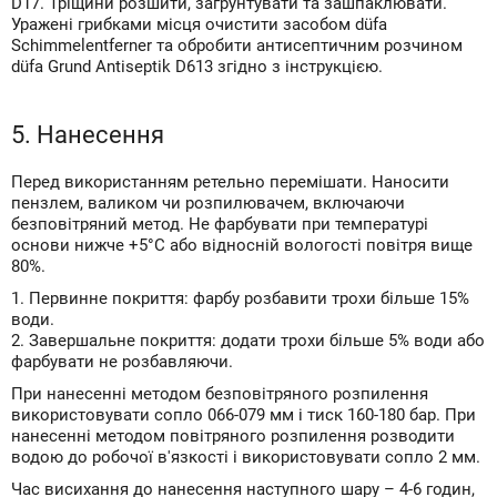
D17. Тріщини розшити, загрунтувати та зашпаклювати.
Уражені грибками місця очистити засобом düfa
Schimmelentferner та обробити антисептичним розчином
düfa Grund Antiseptik D613 згідно з інструкцією.
5. Нанесення
Перед використанням ретельно перемішати. Наносити
пензлем, валиком чи розпилювачем, включаючи
безповітряний метод. Не фарбувати при температурі
основи нижче +5°С або відносній вологості повітря вище
80%.
1. Первинне покриття: фарбу розбавити трохи більше 15%
води.
2. Завершальне покриття: додати трохи більше 5% води або
фарбувати не розбавляючи.
При нанесенні методом безповітряного розпилення
використовувати сопло 066-079 мм і тиск 160-180 бар. При
нанесенні методом повітряного розпилення розводити
водою до робочої в'язкості і використовувати сопло 2 мм.
Час висихання до нанесення наступного шару – 4-6 годин,