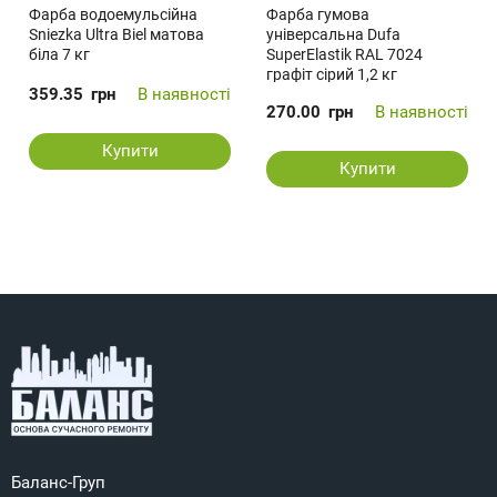
Фарба водоемульсійна
Фарба гумова
Sniezka Ultra Biel матова
універсальна Dufa
біла 7 кг
SuperElastik RAL 7024
графіт сірий 1,2 кг
359.35
грн
В наявності
270.00
грн
В наявності
Купити
Купити
Баланс-Груп