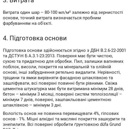
3. Витрата
Витрата один шар – 80-100 мл/м² залежно від зернистості
основи, точний витрата визначається пробним
фарбуванням на об'єкті.
4. Підготовка основи
Підготовка основи здійснюється згідно з ДБН В.2.6-22-2001
та ДСТУ-Н Б А.3.1-23:2013. Поверхня має бути чистою,
сухою та придатною для обробки. Пил, залишки вапняних
побілок, висоли, покриття на мінеральній та олійній
основі, інші забруднення ретельно видалити. Нерівності,
тріщини та ямки вирівняти фасадною шпаклівкою та
зашліфувати, всі поверхні повинні бути рівними. Свіжа
цементна штукатурка має бути витримана мінімум 28 днів,
бетон – мінімум 3 місяці, поверхні систем теплоізоляції –
мінімум 7 днів, поверхні, зашпакльовані цементною
шпаклівкою – мінімум 3 дні.
Вологість основ не повинна перевищувати 4%, гіпсових
основ - 1%. Міцні алкідні та масляні покриття зашкурити та
знепилити. Всі поверхні обробити ґрунтовкою düfa Grund