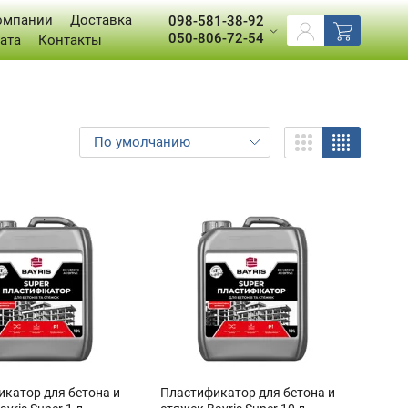
омпании
Доставка
098-581-38-92
050-806-72-54
ата
Контакты
катор для бетона и
Пластификатор для бетона и