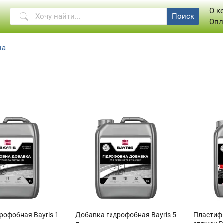
О к
Поиск
Опл
на
рофобная Bayris 1
Добавка гидрофобная Bayris 5
Пластифи