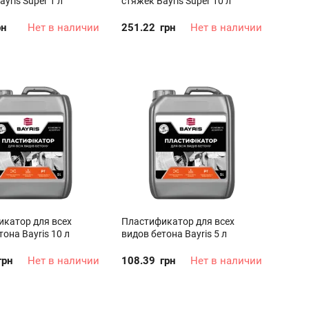
yris Super 1 л
стяжек Bayris Super 10 л
рн
Нет в наличии
251.22
грн
Нет в наличии
катор для всех
Пластификатор для всех
она Bayris 10 л
видов бетона Bayris 5 л
грн
Нет в наличии
108.39
грн
Нет в наличии