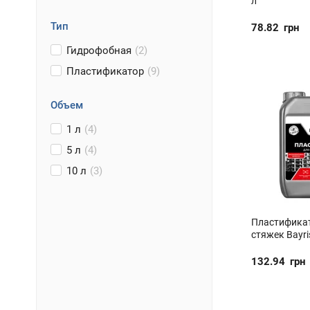
л
Тип
78.82
грн
Гидрофобная
(2)
Пластификатор
(9)
Объем
1 л
(4)
5 л
(4)
10 л
(3)
Пластификат
стяжек Bayri
132.94
грн