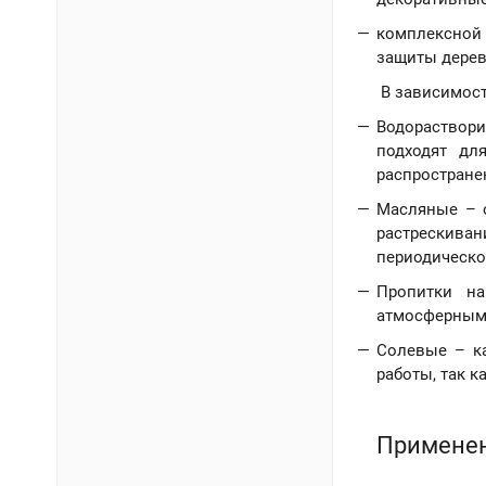
комплексной
защиты дерев
В зависимост
Водораствори
подходят дл
распростране
Масляные – 
растрескива
периодическо
Пропитки на
атмосферным 
Солевые – ка
работы, так 
Применен