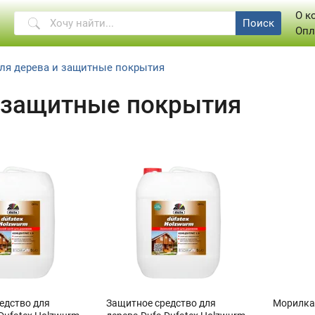
О к
Поиск
Опл
ля дерева и защитные покрытия
и защитные покрытия
едство для
Защитное средство для
Морилка 