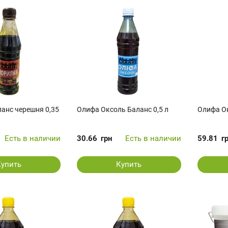
анс черешня 0,35
Олифа Оксоль Баланс 0,5 л
Олифа Ок
Есть в наличии
30.66
грн
Есть в наличии
59.81
г
Купить
Купить