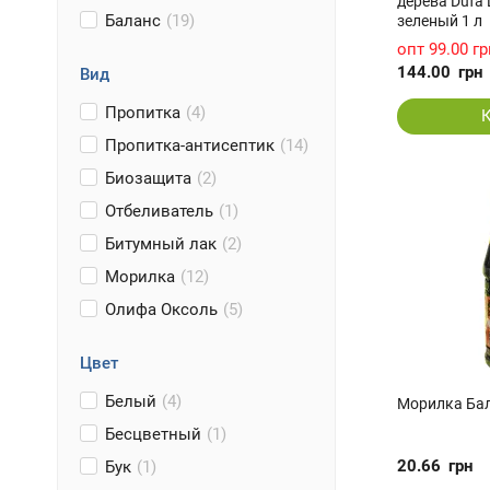
дерева Dufa 
Баланс
(19)
зеленый 1 л
опт
99.00 гр
144.00
грн
Вид
Пропитка
(4)
Пропитка-антисептик
(14)
Биозащита
(2)
Отбеливатель
(1)
Битумный лак
(2)
Морилка
(12)
Олифа Оксоль
(5)
Цвет
Белый
(4)
Морилка Бал
Бесцветный
(1)
20.66
грн
Бук
(1)