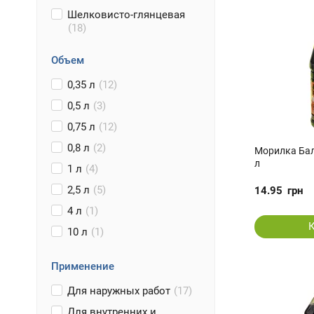
Шелковисто-глянцевая
(18)
Объем
0,35 л
(12)
0,5 л
(3)
0,75 л
(12)
0,8 л
(2)
Морилка Бал
л
1 л
(4)
2,5 л
(5)
14.95
грн
4 л
(1)
10 л
(1)
Применение
Для наружных работ
(17)
Для внутренних и