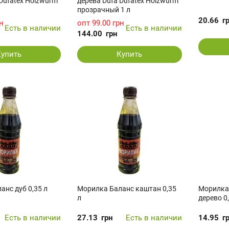
Dufatex Holzwurm
дерева Dufa Dufatex Holzwurm
прозрачный 1 л
20.66
г
н
опт
99.00 грн
Есть в наличии
Есть в наличии
144.00
грн
Купить
Купить
анс дуб 0,35 л
Морилка Баланс каштан 0,35
Морилка
л
дерево 0,
Есть в наличии
27.13
грн
Есть в наличии
14.95
г