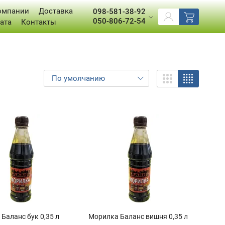
омпании
Доставка
098-581-38-92
050-806-72-54
ата
Контакты
Баланс бук 0,35 л
Морилка Баланс вишня 0,35 л