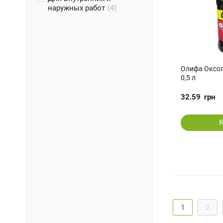
наружных работ
(4)
Олифа Оксол
0,5 л
32.59
грн
1
2