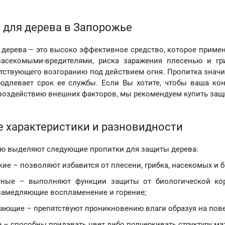
 для дерева в Запорожье
 дерева – это высоко эффективное средство, которое примен
насекомыми-вредителями, риска заражения плесенью и г
ятствующего возгоранию под действием огня. Пропитка значи
родлевает срок ее службы. Если Вы хотите, чтобы ваша к
воздействию внешних факторов, мы рекомендуем купить защи
 характеристики и разновидности
ю выделяют следующие пропитки для защиты дерева:
кие – позволяют избавится от плесени, грибка, насекомых и 
тные – выполняют функции защиты от биологической кор
замедляющие воспламенение и горение;
ающие – препятствуют проникновению влаги образуя на пове
 – способны придавать цвет либо подчеркивать структуру ма