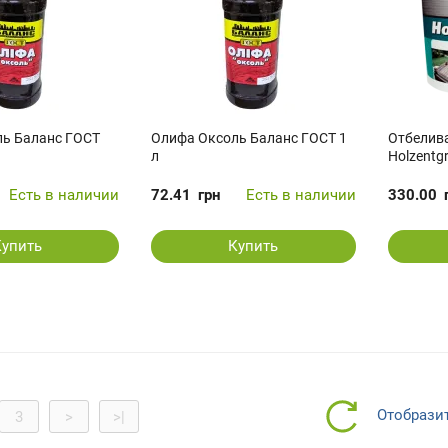
ь Баланс ГОСТ
Олифа Оксоль Баланс ГОСТ 1
Отбелива
л
Ноlzentgr
Есть в наличии
72.41
грн
Есть в наличии
330.00
Купить
Купить
Отобрази
3
>
>|