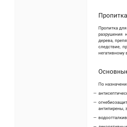
Пропитка
Пропитка для
разрушения 
дерева, преп
следствие, п
негативному 
Основные
По назначени
антисептичес
огнебиозащи
антипирены, 
водоотталкив
декоративные