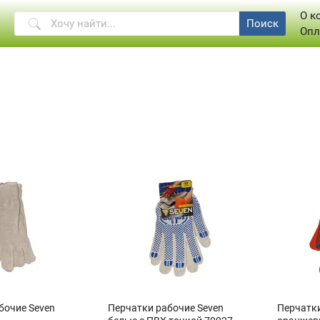
О к
Поиск
Опл
бочие Seven
Перчатки рабочие Seven
Перчатки