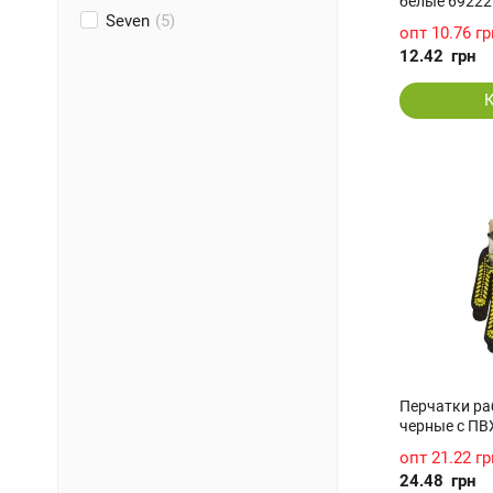
белые 69222
Seven
(5)
опт
10.76 гр
12.42
грн
Перчатки ра
черные c ПВ
опт
21.22 гр
24.48
грн