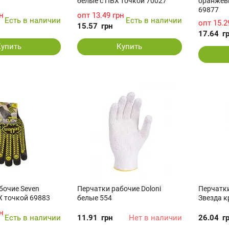
белые c ПВХ точкой 70027
оранжев
69877
н
опт
13.49 грн
Есть в наличии
Есть в наличии
опт
15.2
15.57
грн
17.64
г
Купить
Купить
бочие Seven
Перчатки рабочие Doloni
Перчатки
Х точкой 69883
белые 554
Звезда к
н
Есть в наличии
11.91
грн
Нет в наличии
26.04
г