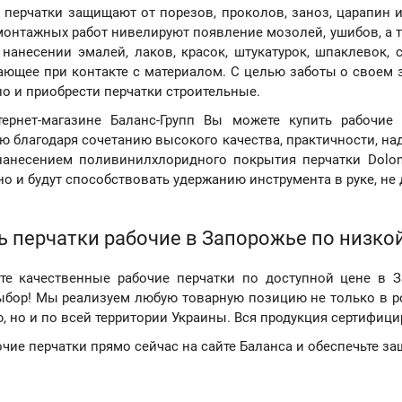
 перчатки защищают от порезов, проколов, заноз, царапин
монтажных работ нивелируют появление мозолей, ушибов, а 
 нанесении эмалей, лаков, красок, штукатурок, шпаклевок
ающее при контакте с материалом. С целью заботы о своем
о и приобрести перчатки строительные.
тернет-магазине Баланс-Групп Вы можете купить рабочи
ю благодаря сочетанию высокого качества, практичности, на
анесением поливинилхлоридного покрытия перчатки Dolon
но и будут способствовать удержанию инструмента в руке, не
ть перчатки рабочие в Запорожье по низко
е качественные рабочие перчатки по доступной цене в За
бор! Мы реализуем любую товарную позицию не только в ро
 но и по всей территории Украины. Вся продукция сертифици
чие перчатки прямо сейчас на сайте Баланса и обеспечьте за