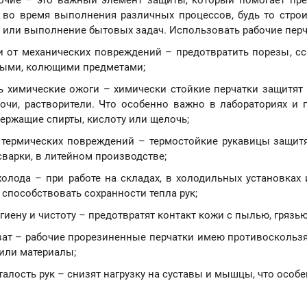
очие – это важный элемент защиты, который помогает пре
 во время выполнения различных процессов, будь то стро
 или выполнение бытовых задач. Использовать рабочие перч
и от механических повреждений – предотвратить порезы, с
рыми, колющими предметами;
ь химические ожоги – химически стойкие перчатки защитят 
очи, растворители. Что особенно важно в лабораториях и
держащие спирты, кислоту или щелочь;
 термических повреждений – термостойкие рукавицы защитя
варки, в литейном производстве;
холода – при работе на складах, в холодильных установках 
 способствовать сохранности тепла рук;
игиену и чистоту – предотвратят контакт кожи с пылью, гряз
ват – рабочие прорезиненные перчатки имею противоскольз
или материалы;
алость рук – снизят нагрузку на суставы и мышцы, что особ