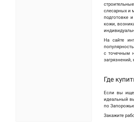
строительные
слесарных и 
подготовке и
кожи, возник
индивидуальн
На сайте ин
популярность
с точечным н
загрязнений, 
Где купи
Если вы ищет
идеальный вы
по Запорожью,
Закажите рабо