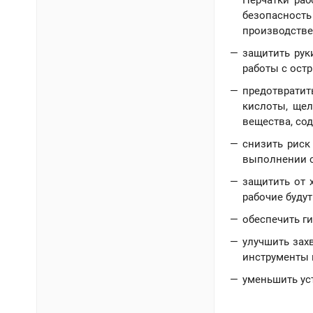
Перчатки раб
безопасность
производстве
защитить рук
работы с ост
предотвратит
кислоты, щел
вещества, со
снизить риск
выполнении с
защитить от 
рабочие будут
обеспечить г
улучшить зах
инструменты 
уменьшить уст