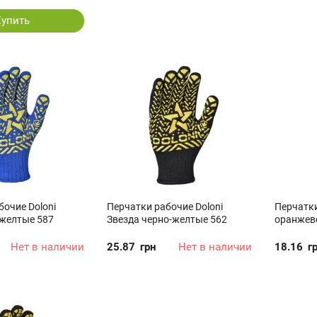
Купить
бочие Doloni
Перчатки рабочие Doloni
Перчатки
-желтые 587
Звезда черно-желтые 562
оранжево
Нет в наличии
25.87
грн
Нет в наличии
18.16
г