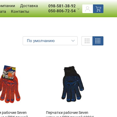
омпании
Доставка
098-581-38-92
050-806-72-54
ата
Контакты
 рабочие Seven
Перчатки рабочие Seven