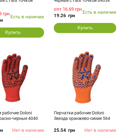
ые c ПВХ точкой
черные c ПВХ точкой 69034
опт
16.69 грн
Есть в наличии
9 грн
19.26
грн
Есть в наличии
рн
Купить
Купить
 рабочие Doloni
Перчатки рабочие Doloni
расно-черные 4040
Звезда оранжево-синие 564
рн
Нет в наличии
25.54
грн
Нет в наличии