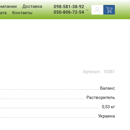
омпании
Доставка
098-581-38-92
050-806-72-54
ата
Контакты
Артикул:
10381
Баланс
Растворитель
0,53 кг
Украина