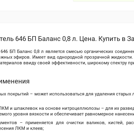
ель 646 БП Баланс 0,8 л. Цена. Купить в 
 646 БП Баланс 0,8 л является смесью органических соедине
ожных эфиров. Имеет вид однородной прозрачной жидкости.
атериалов ввиду своей эффективности, широкому спектру пр
именения
рых покрытий – может использоваться для удаления старых л
ЛКМ и шпаклевок на основе нитроцеллюлозы – для их развед
емого уровня вязкости и обеспечивает равномерное нанесен
ументов – применяется для очистки валиков, кистей, ра
есения ЛКМ и клеев;