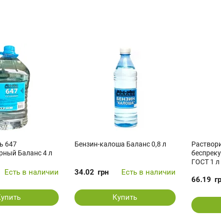
ь 647
Бензин-калоша Баланс 0,8 л
Раствори
рный Баланс 4 л
беспрек
ГОСТ 1 л
Есть в наличии
34.02
грн
Есть в наличии
66.19
г
Купить
Купить