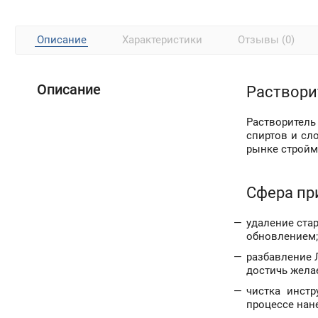
Описание
Характеристики
Отзывы (0)
Описание
Растворит
Растворитель
спиртов и сл
рынке стройм
Сфера пр
удаление ста
обновлением;
разбавление 
достичь жела
чистка инстр
процессе нан