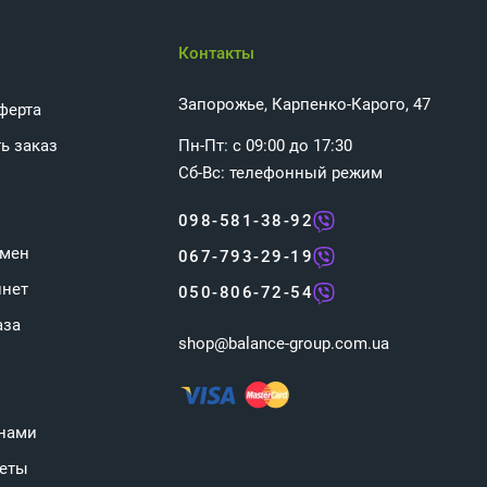
Контакты
Запорожье, Карпенко-Карого, 47
ферта
ь заказ
Пн-Пт: с 09:00 до 17:30
Сб-Вс: телефонный режим
098-581-38-92
бмен
067-793-29-19
инет
050-806-72-54
аза
shop@balance-group.com.ua
 нами
веты