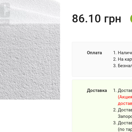
86.10
грн
Оплата
Налич
На кар
Безна
Доставка
Доста
(Акция
достав
Доста
Запор
Достав
(по та