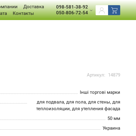
омпании
Доставка
098-581-38-92
050-806-72-54
ата
Контакты
Артикул:
14879
Інші торгові марки
для подвала, для пола, для стены, для
теплоизоляции, для утепления фасада
50 мм
Украина