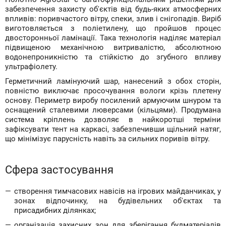
забезпечення захисту об'єктів від будь-яких атмосферних
впливів: поривчастого вітру, спеки, злив і снігопадів. Виріб
виготовляється з поліетилену, що пройшов процес
двосторонньої ламінації. Така технологія наділяє матеріал
підвищеною механічною витривалістю, абсолютною
водонепроникністю та стійкістю до згубного впливу
ультрафіолету.
Герметичний ламінуючий шар, нанесений з обох сторін,
повністю виключає просочування вологи крізь плетену
основу. Периметр виробу посилений армуючим шнуром та
оснащений сталевими люверсами (кільцями). Продумана
система кріплень дозволяє в найкоротші терміни
зафіксувати тент на каркасі, забезпечивши щільний натяг,
що мінімізує парусність навіть за сильних поривів вітру.
Сфера застосування
створення тимчасових навісів на ігрових майданчиках, у
зонах відпочинку, на будівельних об'єктах та
присадибних ділянках;
організація захисних зон для зберігання будматеріалів