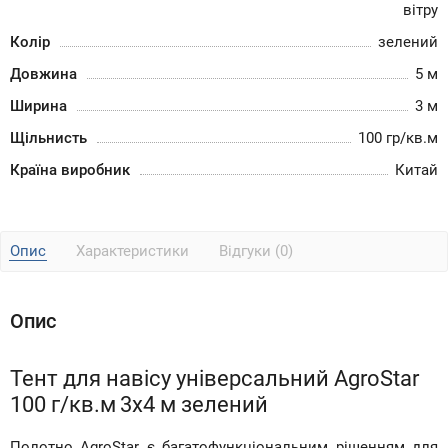
вітру
Колір
зелений
Довжина
5 м
Ширина
3 м
Щільнисть
100 гр/кв.м
Країна виробник
Китай
Опис
Характеристики
Відгуки (0)
Опис
Тент для навісу універсальний AgroStar
100 г/кв.
м
3х4 м зелений
Полотно AgroStar є багатофункціональним рішенням для