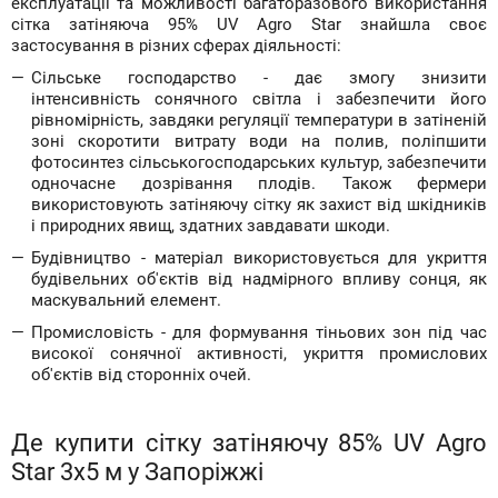
експлуатації та можливості багаторазового використання
сітка затіняюча 95% UV Agro Star знайшла своє
застосування в різних сферах діяльності:
Сільське господарство - дає змогу знизити
інтенсивність сонячного світла і забезпечити його
рівномірність, завдяки регуляції температури в затіненій
зоні скоротити витрату води на полив, поліпшити
фотосинтез сільськогосподарських культур, забезпечити
одночасне дозрівання плодів. Також фермери
використовують затіняючу сітку як захист від шкідників
і природних явищ, здатних завдавати шкоди.
Будівництво - матеріал використовується для укриття
будівельних об'єктів від надмірного впливу сонця, як
маскувальний елемент.
Промисловість - для формування тіньових зон під час
високої сонячної активності, укриття промислових
об'єктів від сторонніх очей.
Де купити сітку затіняючу 85% UV Agro
Star 3х5 м у Запоріжжі