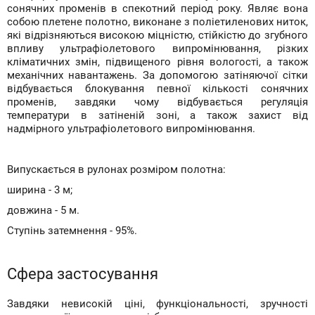
сонячних променів в спекотний період року. Являє вона
собою плетене полотно, виконане з поліетиленових ниток,
які відрізняються високою міцністю, стійкістю до згубного
впливу ультрафіолетового випромінювання, різких
кліматичних змін, підвищеного рівня вологості, а також
механічних навантажень. За допомогою затіняючої сітки
відбувається блокування певної кількості сонячних
променів, завдяки чому відбувається регуляція
температури в затіненій зоні, а також захист від
надмірного ультрафіолетового випромінювання.
Випускається в рулонах розміром полотна:
ширина - 3 м;
довжина - 5 м.
Ступінь затемнення - 95%.
Сфера застосування
Завдяки невисокій ціні, функціональності, зручності