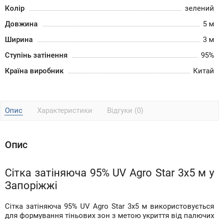
Колір
зелений
Довжина
5 м
Ширина
3 м
Ступінь затінення
95%
Країна виробник
Китай
Опис
Характеристики
Відгуки (0)
Опис
Сітка затіняюча 95% UV Agro Star 3х5 м у
Запоріжжі
Сітка затіняюча 95% UV Agro Star 3х5 м використовується
для формування тіньових зон з метою укриття від палючих