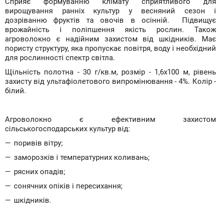
Сприяє формуванню клімату сприятливого для
вирощування ранніх культур у весняний сезон і
дозріванню фруктів та овочів в осінній. Підвищує
врожайність і поліпшення якість рослин. Також
агроволокно є надійним захистом від шкідників. Має
пористу структуру, яка пропускає повітря, воду і необхідний
для рослинності спектр світла.
Щільність полотна - 30 г/кв.м, розмір - 1,6х100 м, рівень
захисту від ультафіолетового випромінювання - 4%. Колір -
білий.
Агроволокно є ефективним захистом
сільськогосподарських культур від:
поривів вітру;
заморозків і температурних коливань;
рясних опадів;
сонячних опіків і пересихання;
шкідників.