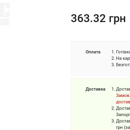
363.32
грн
Оплата
Готівк
На кар
Безгот
Доставка
Доста
Замовл
доста
Доста
Запорі
Доста
грн (з