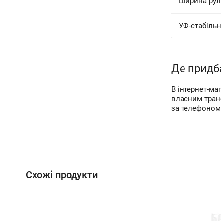
Ширина рул
УФ-стабільн
Де придба
В інтернет-ма
власним тран
за телефоном,
Схожі продукти