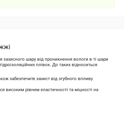
іжжі
 захисного шару від проникнення вологи в ті шари
гідроізоляційних плівок. До таких відноситься
кож забезпечите захист від згубного впливу
ься високим рівнем еластичності та міцності на