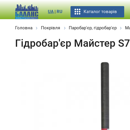
Каталог товарів
UA
|
RU
Головна
Покрівля
Паробар'єр, гідробар'єр
Ма
Гідробар'єр Майстер S7