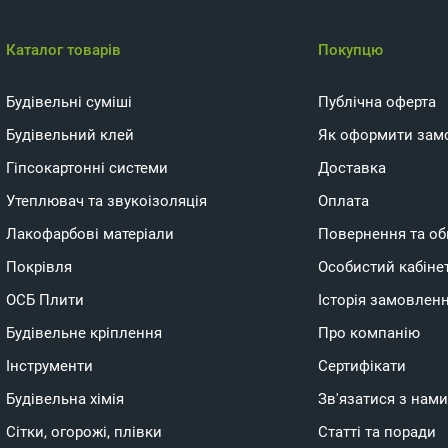
Каталог товарів
Покупцю
Будівельні суміші
Публічна оферта
Будівельний клей
Як оформити зам
Гіпсокартонні системи
Доставка
Утеплювач та звукоізоляція
Оплата
Лакофарбові матеріали
Повернення та об
Покрівля
Особистий кабіне
ОСБ Плити
Історія замовлен
Будівельне кріплення
Про компанію
Інструменти
Сертифікати
Будівельна хімія
Зв'язатися з нами
Сітки, огорожі, плівки
Статті та поради