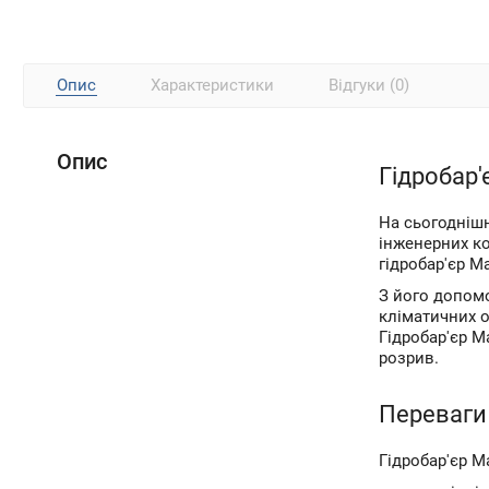
Опис
Характеристики
Відгуки (0)
Опис
Гідробар'
На сьогодніш
інженерних ко
гідробар'єр М
З його допомо
кліматичних о
Гідробар'єр М
розрив.
Переваги 
Гідробар'єр М