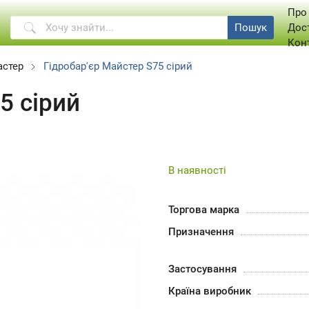
Про
Пошук
Дос
Кон
стер
Гідробар'єр Майстер S75 сірий
5 сірий
В наявності
Торгова марка
Призначення
Застосування
Країна виробник