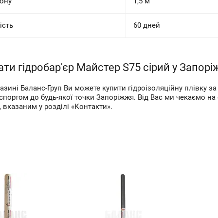
ону
1,5 м
ість
60 дней
ти гідробар'єр Майстер S75 сірий у Запорі
газині Баланс-Груп Ви можете купити гідроізоляційну плівку 
спортом до будь-якої точки Запоріжжя. Від Вас ми чекаємо н
 вказаним у розділі «Контакти».