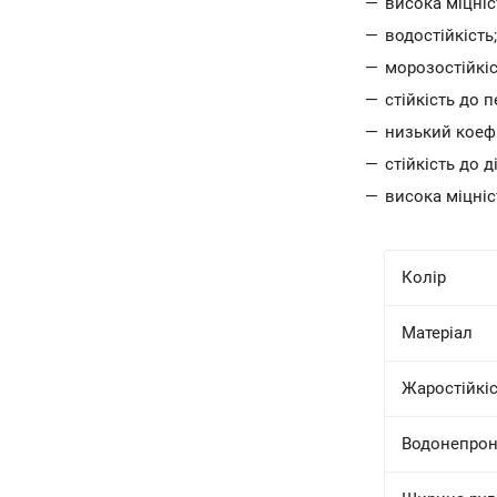
висока міцніс
водостійкість;
морозостійкіс
стійкість до 
низький коефі
стійкість до д
висока міцніс
Колір
Матеріал
Жаростійкі
Водонепрон