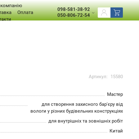
 компанію
098-581-38-92
тавка
Оплата
050-806-72-54
такти
Артикул:
15580
Мастер
для створення захисного бар'єру від
вологи у різних будівельних конструкціях
для внутрішніх та зовнішніх робіт
Китай