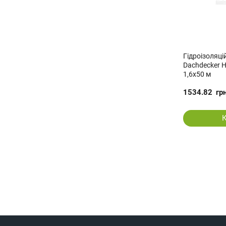
Гідроізоляц
Dachdecker H
1,6x50 м
1534.82
гр