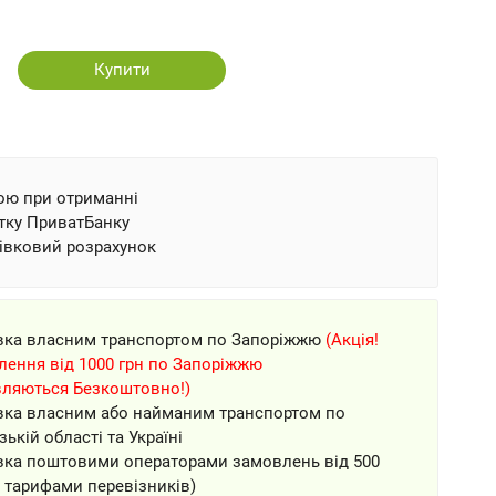
Купити
ою при отриманні
тку ПриватБанку
івковий розрахунок
вка власним транспортом по Запоріжжю
(Акція!
ення від 1000 грн по Запоріжжю
вляються Безкоштовно!)
вка власним або найманим транспортом по
зькій області та Україні
вка поштовими операторами замовлень від 500
а тарифами перевізників)