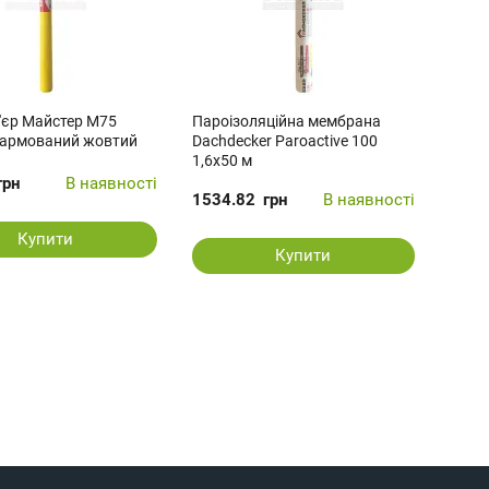
'єр Майстер М75
Пароізоляційна мембрана
 армований жовтий
Dachdecker Paroactive 100
1,6x50 м
грн
В наявності
1534.82
грн
В наявності
Купити
Купити