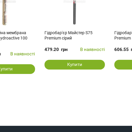
ійна мембрана
Гідробар'єр Майстер S75
Гідробар
ydroactive 100
Premium сірий
Premium
479.20
грн
В наявності
606.55
н
В наявності
Купити
Купити