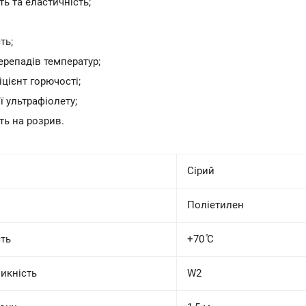
ть та еластичність;
ть;
перепадів температур;
цієнт горючості;
ії ультрафіолету;
ть на розрив.
Сірий
Поліетилен
сть
+70 ̊С
икність
W2