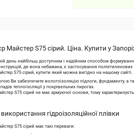
єр Майстер S75 сірий. Ціна. Купити у Запор
ній день найбільш доступним і надійним способом формування
нструкцій, де вона небажана, є застосування поліетиленових 
айстер S75 сірий, купити який можна вигідно на нашому сайті.
гою Ви забезпечите вологоізоляцію підлоги, фундаменту, а та
падів теплоізоляції у покрівельних пирогах.
айстер S75 сірий не має армуючої основи, тому характеризуєт
використання гідроізоляційної плівки
айстер S75 сірий має такі переваги: