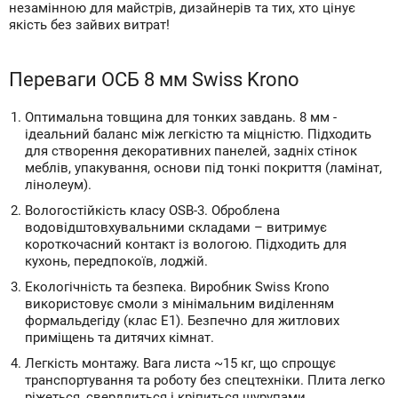
незамінною для майстрів, дизайнерів та тих, хто цінує
якість без зайвих витрат!
Переваги ОСБ 8 мм Swiss Krono
Оптимальна товщина для тонких завдань. 8 мм -
ідеальний баланс між легкістю та міцністю. Підходить
для створення декоративних панелей, задніх стінок
меблів, упакування, основи під тонкі покриття (ламінат,
лінолеум).
Вологостійкість класу OSB-3. Оброблена
водовідштовхувальними складами – витримує
короткочасний контакт із вологою. Підходить для
кухонь, передпокоїв, лоджій.
Екологічність та безпека. Виробник Swiss Krono
використовує смоли з мінімальним виділенням
формальдегіду (клас Е1). Безпечно для житлових
приміщень та дитячих кімнат.
Легкість монтажу. Вага листа ~15 кг, що спрощує
транспортування та роботу без спецтехніки. Плита легко
ріжеться, свердлиться і кріпиться шурупами.