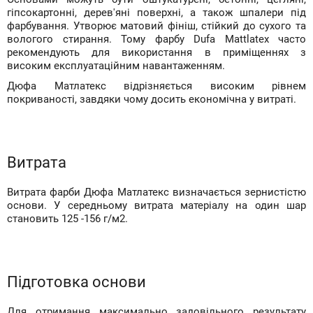
гіпсокартонні, дерев'яні поверхні, а також шпалери під
фарбування. Утворює матовий фініш, стійкий до сухого та
вологого стирання. Тому фарбу Dufa Mattlatex часто
рекомендують для використання в приміщеннях з
високим експлуатаційним навантаженням.
Дюфа Матлатекс відрізняється високим рівнем
покриваності, завдяки чому досить економічна у витраті.
Витрата
Витрата фарби Дюфа Матлатекс визначається зернистістю
основи. У середньому витрата матеріалу на один шар
становить 125 -156 г/м2.
Підготовка основи
Для отримання максимально задовільного результату