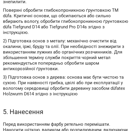
знепилити.
Поверхні обробити глибокопроникною ґрунтовкою ТМ
düfa. Критичні основи, що обсипаються або сильно
вбирають вологу, обробити глибокопроникною ґрунтовкою
düfa Tiefgrund D14 або Tiefgrund Pro D14s згідно з
інструкцією.
2) Підготовка основ з металу: механічно очистити від
окалини, іржі, бруду та олії. При необхідності знежирити з
використанням лужних або органічних розчинників. Для
збільшення терміну служби покриття чорний метал
рекомендується попередньо обробити шаром
антикорозійної ґрунтовки.
3) Підготовка основ з дерева: основа має бути чистою та
сухою. При наявності грибка, цвілі або при експлуатації у
вологому середовищі обробити деревину засобом düfatex
Holzwurm D614 згідно з інструкцією
5. Нанесення
Перед використанням фарбу ретельно перемішати.
Наносити щіткою, валиком або розпилювачем, включаючи