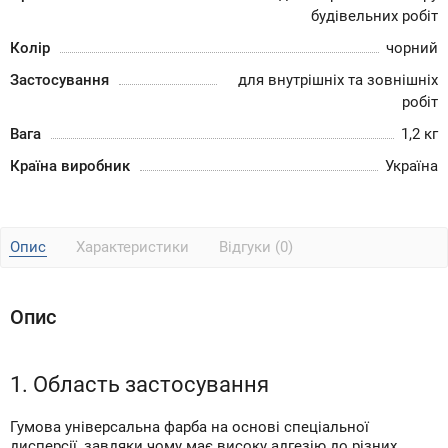
будівельних робіт
Колір
чорний
Застосування
для внутрішніх та зовнішніх
робіт
Вага
1,2 кг
Країна виробник
Україна
Опис
Характеристики
Відгуки (0)
Опис
1. Область застосування
Гумова універсальна фарба на основі спеціальної
дисперсії, завдяки чому має високу адгезію до різних