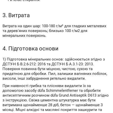
3. Витрата
Витрата на один шар: 100-180 г/м² для гладких металевих
та дерев'яних поверхонь; близько 100 г/м2 для
мінеральних поверхонь.
4. Підготовка основи
1) Підготовка мінеральних основ: здійснюється згідно з
ДСТУ-Н Б В.2.6-212: 2016 та ДСТУ-Н Б А.3.1-23: 2013.
Поверхня повинна бути міцною, чистою, сухою та
придатною для обробки. Пил, залишки вапняних побілок,
висоли, інші забруднення ретельно видалити.
При наявності грибка та плісняви видалити їх за
допомогою засобу düfa Schimmelentferner та обробити
антисептичним розчином düfa Grund Antiseptik D613 згідно
з інструкцією. Свіжа цементна штукатурка має бути
витримана щонайменше 28 діб, бетон — щонайменше 3
місяці. Міцні алкідні та масляні покриття зашкурити та