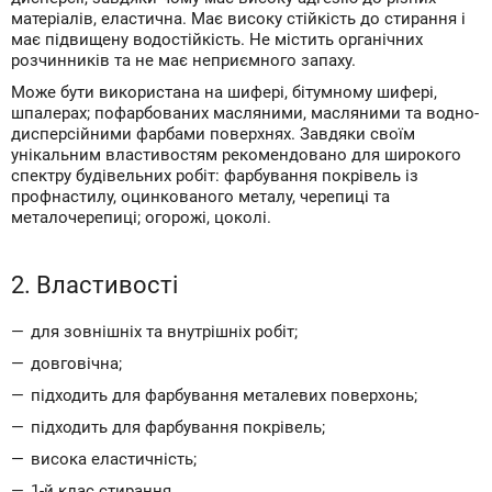
матеріалів, еластична. Має високу стійкість до стирання і
має підвищену водостійкість. Не містить органічних
розчинників та не має неприємного запаху.
Може бути використана на шифері, бітумному шифері,
шпалерах; пофарбованих масляними, масляними та водно-
дисперсійними фарбами поверхнях. Завдяки своїм
унікальним властивостям рекомендовано для широкого
спектру будівельних робіт: фарбування покрівель із
профнастилу, оцинкованого металу, черепиці та
металочерепиці; огорожі, цоколі.
2. Властивості
для зовнішніх та внутрішніх робіт;
довговічна;
підходить для фарбування металевих поверхонь;
підходить для фарбування покрівель;
висока еластичність;
1-й клас стирання.