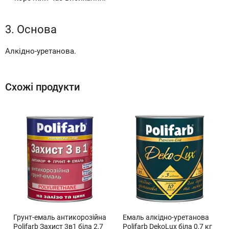
3. Основа
Алкідно-уретанова.
Схожі продукти
Грунт-емаль антикорозійна
Емаль алкідно-уретанова
Polifarb Захист 3в1 біла 2,7
Polifarb DekoLux біла 0,7 кг