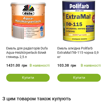
Емаль для радіаторів Dufa
Емаль алкідна Polifarb
Aqua-Heizkörperlack білий
ExtraMal ПФ-115 чорна 0,9
глянець 2,5 л
кг
1431.00
грн
В наявності
103.38
грн
В наявності
Купити
Купити
З цим товаром також купують