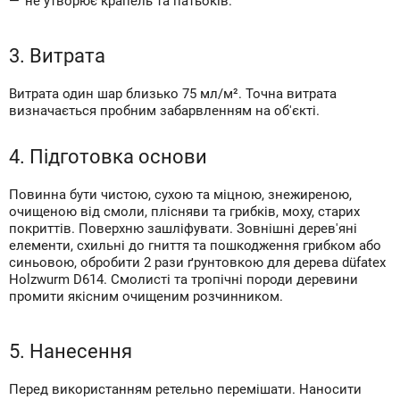
не утворює крапель та патьоків.
3. Витрата
Витрата один шар близько 75 мл/м². Точна витрата
визначається пробним забарвленням на об'єкті.
4. Підготовка основи
Повинна бути чистою, сухою та міцною, знежиреною,
очищеною від смоли, плісняви та грибків, моху, старих
покриттів. Поверхню зашліфувати. Зовнішні дерев'яні
елементи, схильні до гниття та пошкодження грибком або
синьовою, обробити 2 рази ґрунтовкою для дерева düfatex
Holzwurm D614. Смолисті та тропічні породи деревини
промити якісним очищеним розчинником.
5. Нанесення
Перед використанням ретельно перемішати. Наносити