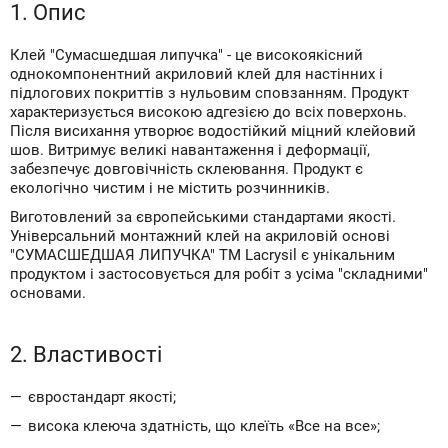
1. Опис
Клей "Сумасшедшая липучка" - це високоякісний
однокомпонентний акриловий клей для настінних і
підлогових покриттів з нульовим сповзанням. Продукт
характеризується високою адгезією до всіх поверхонь.
Після виcихання утворює водостійкий міцний клейовий
шов. Витримує великі навантаження і деформації,
забезпечує довговічність склеювання. Продукт є
екологічно чистим і не містить розчинників.
Виготовлений за європейськими стандартами якості.
Універсальний монтажний клей на акриловій основі
"СУМАСШЕДШАЯ ЛИПУЧКА" ТМ Lacrysil є унікальним
продуктом і застосовується для робіт з усіма "складними"
основами.
2. Властивості
євростандарт якості;
висока клеюча здатність, що клеїть «Все на все»;