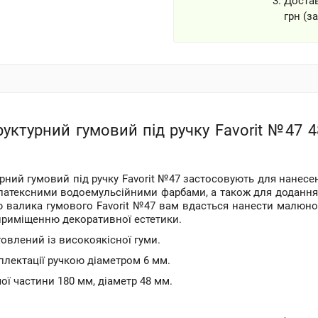
Доста
грн (з
уктурний гумовий під ручку Favorit №47 4
рний гумовий під ручку Favorit №47 застосовують для нанес
латексними водоемульсійними фарбами, а також для додання 
 валика гумового Favorit №47 вам вдасться нанести малюно
приміщенню декоративної естетики.
овлений із високоякісної гуми.
лектації ручкою діаметром 6 мм.
ї частини 180 мм, діаметр 48 мм.