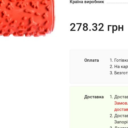
Країна виробник
278.32
грн
Оплата
Готівк
На кар
Безгот
Доставка
Доста
Замовл
доста
Доста
Запорі