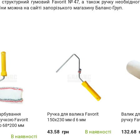
 структурний гумовий Favorit №47, а також ручку необхідно
аїни можна на сайті запорізького магазину Баланс-Груп.
арбування
Ручка для валика Favorit
Валик дл
учкою Favorit
150х230 мм d 6 мм
ручку Fa
 68*200 мм
43.58
грн
В наявності
132.68
В наявності