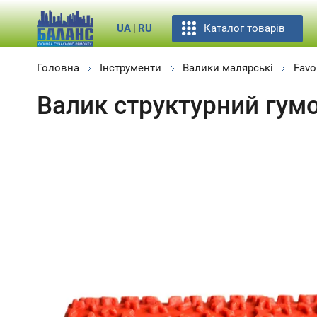
Каталог товарів
UA
|
RU
Головна
Інструменти
Валики малярські
Favor
Валик структурний гумо