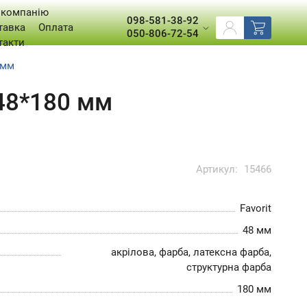
 компанію
098-581-38-92
тавка
Оплата
050-806-72-54
такти
 мм
 48*180 мм
Артикул:
15466
Favorit
48 мм
акрілова, фарба, латексна фарба,
структурна фарба
180 мм