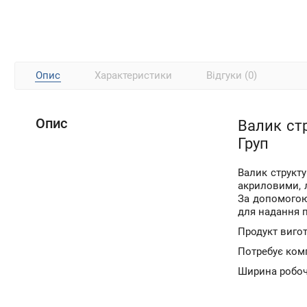
Опис
Характеристики
Відгуки (0)
Опис
Валик стр
Груп
Валик структу
акриловими, 
За допомогою
для надання 
Продукт вигот
Потребує комп
Ширина робочо