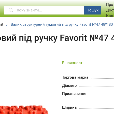
Про
Пошук
Дос
Кон
it
Валик структурний гумовий під ручку Favorit №47 48*180
вий під ручку Favorit №47
В наявності
Торгова марка
Діаметр
Призначення
Ширина