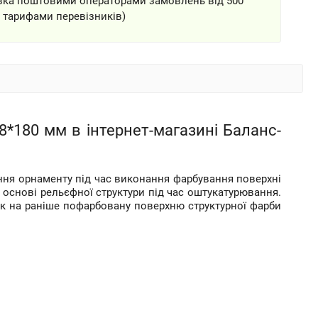
вка поштовими операторами замовлень від 500
а тарифами перевізників)
8*180 мм в інтернет-магазині Баланс-
ення орнаменту під час виконання фарбування поверхні
основі рельєфної структури під час оштукатурювання.
к на раніше пофарбовану поверхню структурної фарби