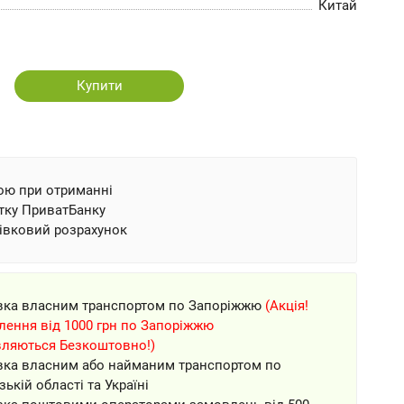
Китай
Купити
ою при отриманні
тку ПриватБанку
івковий розрахунок
вка власним транспортом по Запоріжжю
(Акція!
ення від 1000 грн по Запоріжжю
вляються Безкоштовно!)
вка власним або найманим транспортом по
зькій області та Україні