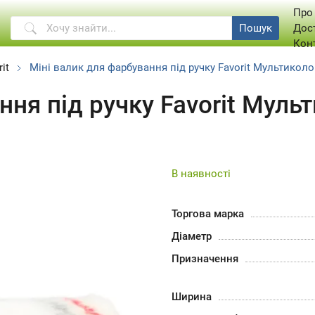
Про
Пошук
Дос
Кон
it
Міні валик для фарбування під ручку Favorit Мультиколо
ння під ручку Favorit Муль
В наявності
Торгова марка
Діаметр
Призначення
Ширина