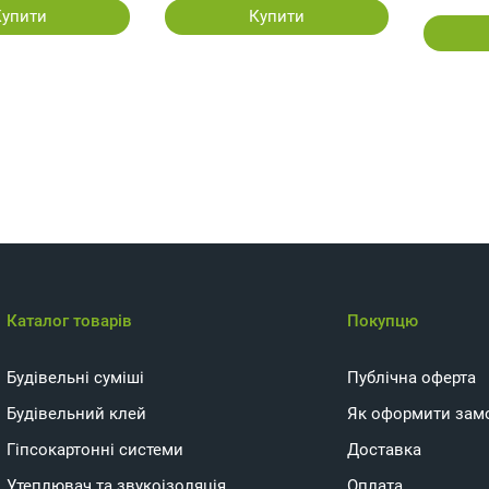
Купити
Купити
Каталог товарів
Покупцю
Будівельні суміші
Публічна оферта
Будівельний клей
Як оформити зам
Гіпсокартонні системи
Доставка
Утеплювач та звукоізоляція
Оплата