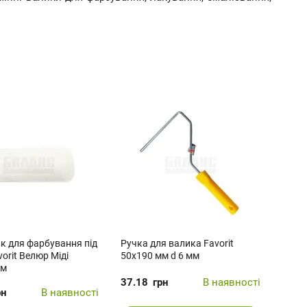
ик для фарбування під
Ручка для валика Favorit
orit Велюр Міді
50х190 мм d 6 мм
мм
37.18
грн
В наявності
рн
В наявності