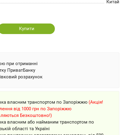
Китай
Купити
ою при отриманні
тку ПриватБанку
івковий розрахунок
вка власним транспортом по Запоріжжю
(Акція!
ення від 1000 грн по Запоріжжю
вляються Безкоштовно!)
вка власним або найманим транспортом по
зькій області та Україні