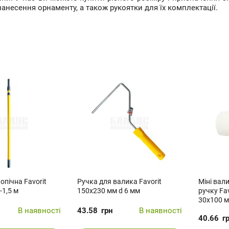
нанесення орнаменту, а також рукоятки для їх комплектації.
опічна Favorit
Ручка для валика Favorit
Міні вал
-1,5 м
150х230 мм d 6 мм
ручку Fav
30х100 
В наявності
43.58
грн
В наявності
40.66
г