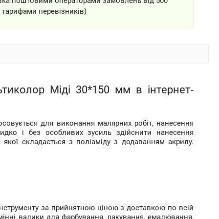
вка поштовими операторами замовлень від 500
а тарифами перевізників)
ьтиколор Міді 30*150 мм в інтернет-
тосовується для виконання малярних робіт, нанесення
идко і без особливих зусиль здійснити нанесення
 якої складається з поліаміду з додаванням акрилу.
інструменту за прийнятною ціною з доставкою по всій
змінні валики для фарбування, лакування, емалювання,