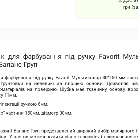
Доста
грн (з
ик для фарбування під ручку Favorit Мул
Баланс-Груп
ля фарбування під ручку Favorit Мультиколор 30*150 мм зас
, ґрунтовки на невеликі за площею основи. Дозволяє шв
-матеріалів на поверхню. Шубка має тканинну основу, ворс
у 11мм.
плектації ручкою 6мм.
ої частини 150мм, діаметр 30мм.
агазині Баланс-Груп представлений широкий вибір малярного 
аїни. У нас ви можете купити різного розміру і призначення 