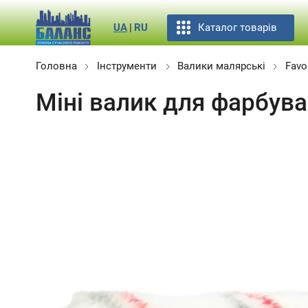
Каталог товарів
UA
|
RU
Головна
Інструменти
Валики малярські
Favor
Міні валик для фарбува