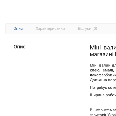
Опис
Характеристики
Відгуки (0)
Опис
Міні вал
магазині 
Міні валик д
клею, емалі
лакофарбових
Довжина ворс
Потребує ком
Ширина робоч
В інтернет-м
території Укр