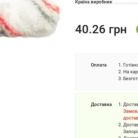
Країна виробник
40.26
грн
Оплата
Готівк
На кар
Безгот
Доставка
Доста
Замовл
доста
Доста
Запорі