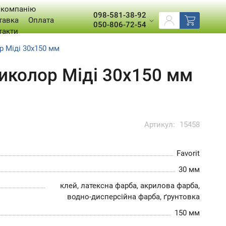
 компанію
098-581-38-92
тавка
Оплата
050-806-72-54
такти
р Міді 30х150 мм
тиколор Міді 30х150 мм
Артикул:
15458
Favorit
30 мм
клей, латексна фарба, акрилова фарба,
водно-дисперсійна фарба, ґрунтовка
150 мм