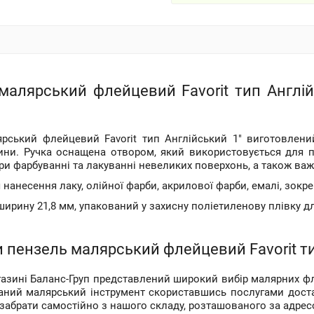
малярський флейцевий Favorit тип Англійс
рський флейцевий Favorit тип Англійський 1" виготовлений
ини. Ручка оснащена отвором, який використовується для 
и фарбуванні та лакуванні невеликих поверхонь, а також важк
 нанесення лаку, олійної фарби, акрилової фарби, емалі, зок
ирину 21,8 мм, упакований у захисну поліетиленову плівку дл
 пензель малярський флейцевий Favorit ти
газині Баланс-Груп представлений широкий вибір малярних ф
аний малярський інструмент скориставшись послугами дост
забрати самостійно з нашого складу, розташованого за адресою