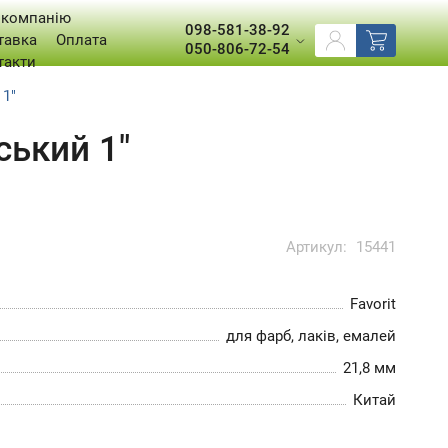
 компанію
098-581-38-92
тавка
Оплата
050-806-72-54
такти
 1"
ський 1"
Артикул:
15441
Favorit
для фарб, лаків, емалей
21,8 мм
Китай