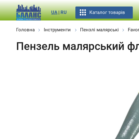
Каталог товарів
UA
|
RU
Головна
Інструменти
Пензлі малярські
Favor
Пензель малярський фле