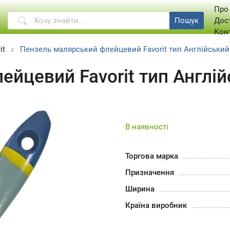
Про
Пошук
Дос
Кон
it
Пензель малярський флейцевий Favorit тип Англійський
йцевий Favorit тип Англій
В наявності
Торгова марка
Призначення
Ширина
Країна виробник