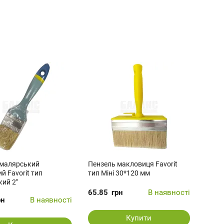
 малярський
Пензель макловиця Favorit
й Favorit тип
тип Міні 30*120 мм
кий 2"
65.85
грн
В наявності
рн
В наявності
Купити