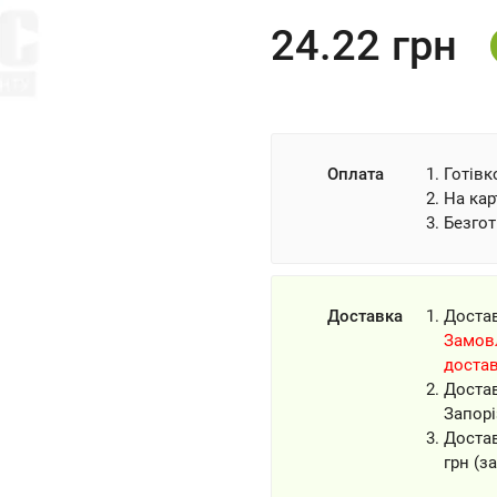
24.22
грн
Оплата
Готівк
На кар
Безгот
Доставка
Доста
Замовл
доста
Доста
Запорі
Доста
грн (з