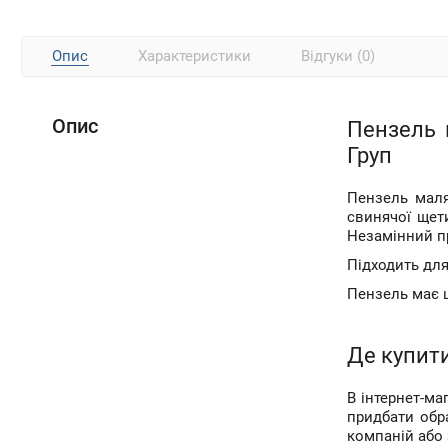
Опис
Характеристики
Відгуки (0)
Опис
Пензель 
Груп
Пензель маля
свинячої щет
Незамінний пр
Підходить для
Пензель має ш
Де купити
В інтернет-ма
придбати обр
компаній або 