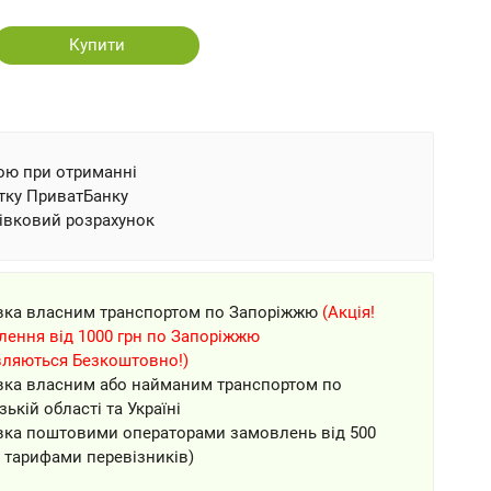
Купити
ою при отриманні
тку ПриватБанку
івковий розрахунок
вка власним транспортом по Запоріжжю
(Акція!
ення від 1000 грн по Запоріжжю
вляються Безкоштовно!)
вка власним або найманим транспортом по
зькій області та Україні
вка поштовими операторами замовлень від 500
а тарифами перевізників)