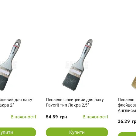
йцевий для лаку
Пензель флейцевий для лаку
Пензель
акра 2"
Favorit тип Лакра 2,5"
флейцеви
Англійсь
В наявності
54.59
грн
В наявності
36.29
г
Купити
Купити