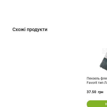
Схожі продукти
Пензель фле
Favorit тип Л
37.50
грн