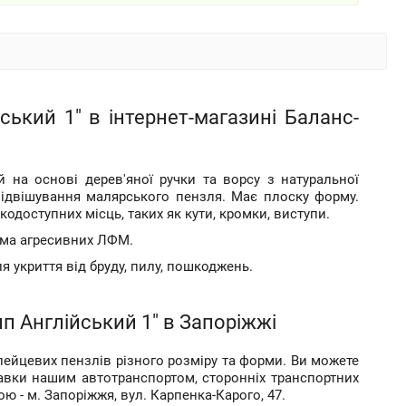
ький 1" в інтернет-магазині Баланс-
 на основі дерев'яної ручки та ворсу з натуральної
підвішування малярського пензля. Має плоску форму.
одоступних місць, таких як кути, кромки, виступи.
рема агресивних ЛФМ.
я укриття від бруду, пилу, пошкоджень.
п Англійський 1" в Запоріжжі
лейцевих пензлів різного розміру та форми. Ви можете
авки нашим автотранспортом, сторонніх транспортних
 - м. Запоріжжя, вул. Карпенка-Карого, 47.