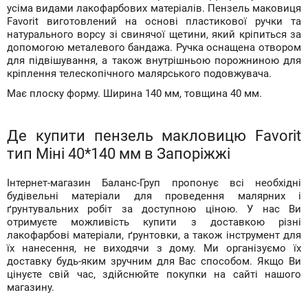
усіма видами лакофарбових матеріалів. Пензель маковиця
Favorit виготовлений на основі пластикової ручки та
натурального ворсу зі свинячої щетини, який кріпиться за
допомогою металевого бандажа. Ручка оснащена отвором
для підвішування, а також внутрішньою порожниною для
кріплення телескопічного малярського подовжувача.
Має плоску форму. Ширина 140 мм, товщина 40 мм.
Де купити пензель макловицю Favorit
тип Міні 40*140 мм в Запоріжжі
Інтернет-магазин Баланс-Груп пропонує всі необхідні
будівельні матеріали для проведення малярних і
ґрунтувальних робіт за доступною ціною. У нас Ви
отримуєте можливість купити з доставкою різні
лакофарбові матеріали, ґрунтовки, а також інструмент для
їх нанесення, не виходячи з дому. Ми організуємо їх
доставку будь-яким зручним для Вас способом. Якщо Ви
цінуєте свій час, здійснюйте покупки на сайті нашого
магазину.