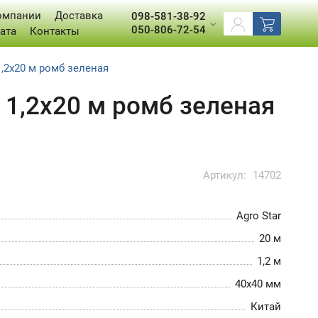
омпании
Доставка
098-581-38-92
050-806-72-54
ата
Контакты
1,2х20 м ромб зеленая
 1,2х20 м ромб зеленая
Артикул:
14702
Agro Star
20 м
1,2 м
40х40 мм
Китай