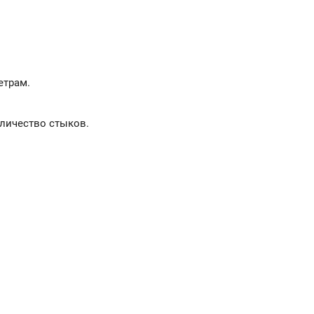
етрам.
оличество стыков.