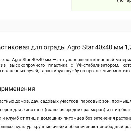
(по та
стиковая для ограды Agro Star 40х40 мм 1
сетка Agro Star 40×40 мм — это усовершенствованный матери
 из высокопрочного пластика с УФ-стабилизатором, ко
 солнечных лучей, гарантируя службу на протяжении многих л
применения
астных домов, дач, садовых участков, парковых зон, промыш
ьеров для животных (включая средних размеров) и птиц благ
 и клумб от птиц и домашних питомцев без затенения растен
ющихся культур: крупные ячейки обеспечивают свободный рос