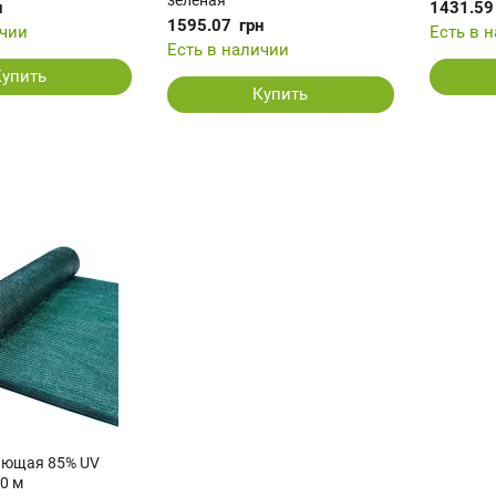
зеленая
н
1431.59
1595.07
грн
ичии
Есть в 
Есть в наличии
Купить
Купить
яющая 85% UV
10 м