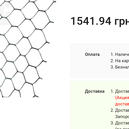
1541.94
гр
Оплата
Налич
На кар
Безна
Доставка
Доста
(Акция
достав
Доста
Запор
Достав