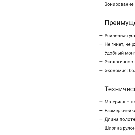
Зонирование 
Преимущ
Усиленная ус
Не гниет, не 
Удобный монт
Экологичност
Экономия: бол
Техничес
Материал – п
Размер ячейк
Длина полотна
Ширина рулона