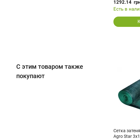
1292.14
гр
Есть в нал
С этим товаром также
покупают
Сетка затен
Agro Star 3х