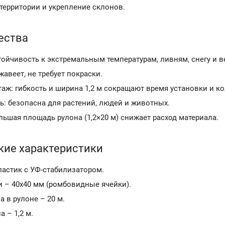
территории и укрепление склонов.
ества
тойчивость к экстремальным температурам, ливням, снегу и в
ржавеет, не требует покраски.
аж: гибкость и ширина 1,2 м сокращают время установки и к
ь: безопасна для растений, людей и животных.
ьшая площадь рулона (1,2×20 м) снижает расход материала.
кие характеристики
ластик с УФ-стабилизатором.
и – 40х40 мм (ромбовидные ячейки).
 в рулоне – 20 м.
 – 1,2 м.