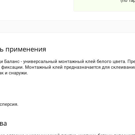
(по та
ть применения
и Баланс - универсальный монтажный клей белого цвета. Пр
 фиксации. Монтажный клей предназначается для склеивания
к и снаружи.
сперсия.
тва