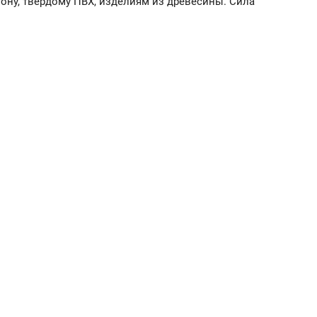
тону, твердому ПВХ, изделиям из древесины. Сила