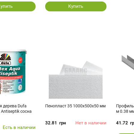
Купить
Купить
я дерева Dufa
Пенопласт 35 1000x500x50 мм
Профиль 
 Antiseptik сосна
м 0.38 м
32.81
грн
Нет в наличии
41.72
г
Есть в наличии