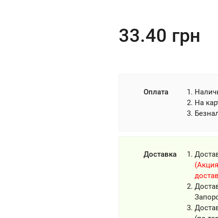
33.40
грн
Оплата
Налич
На кар
Безна
Доставка
Доста
(Акция
достав
Доста
Запор
Достав