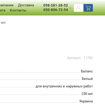
омпании
Доставка
098-581-38-92
050-806-72-54
ата
Контакты
0 мл
Артикул:
11782
Баланс
Белый
для внутренних и наружных работ
230 мл
Украина