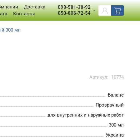
омпании
Доставка
098-581-38-92
050-806-72-54
ата
Контакты
ый 300 мл
Артикул:
10774
Баланс
Прозрачный
для внутренних и наружных работ
300 мл
Украина