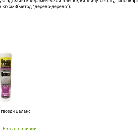
ю адгезию к керамической плитке, кирпичу, бетону, гипсокар
 кг/см3(метод "дерево-дерево").
 гвозди Баланс
л
Есть в наличии