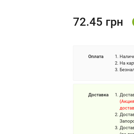
72.45
грн
Оплата
Налич
На кар
Безна
Доставка
Доста
(Акция
достав
Доста
Запор
Достав