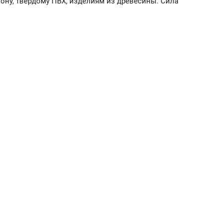
тону, твердому ПВХ, изделиям из древесины. Сила