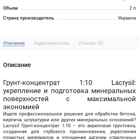
Объем
2 л
Страна производитель
Украина
Описание
Характеристики
Отзывы (0)
Описание
Грунт-концентрат 1:10 Lacrysil:
у
крепление и
п
одготовка
м
инеральных
п
оверхностей с
м
аксимальной
экономией
Ищете профессиональное решение для обработки бетона,
кирпича, штукатурки или других минеральных оснований?
Lacrysil Грунт-концентрат 1:10
–
это акриловая грунтовка,
созданная для глубокого проникновения, укрепления
пористых материалов и улучшения адгезии отделочных