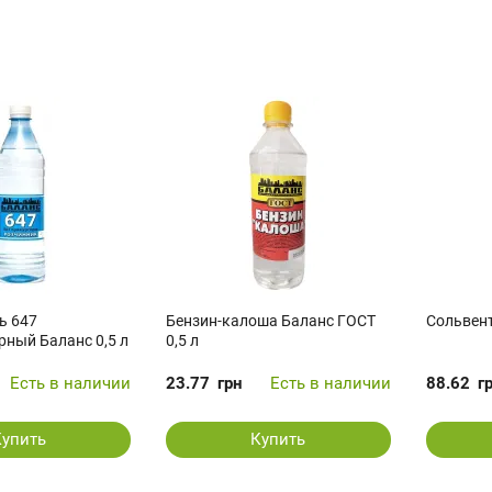
ь 647
Бензин-калоша Баланс ГОСТ
Сольвент
рный Баланс 0,5 л
0,5 л
Есть в наличии
23.77
грн
Есть в наличии
88.62
г
Купить
Купить