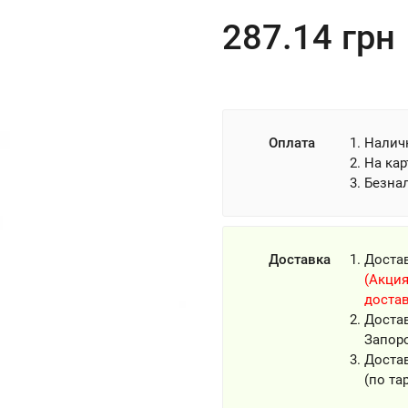
287.14
грн
Оплата
Налич
На кар
Безна
Доставка
Доста
(Акция
достав
Доста
Запор
Достав
(по та