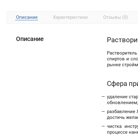
Описание
Характеристики
Отзывы (0)
Описание
Раствори
Растворитель
спиртов и сл
рынке стройм
Сфера пр
удаление ста
обновлением;
разбавление 
достичь жела
чистка инстр
процессе нан