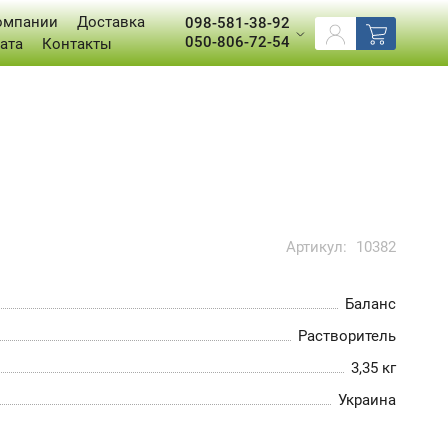
омпании
Доставка
098-581-38-92
050-806-72-54
ата
Контакты
Артикул:
10382
Баланс
Растворитель
3,35 кг
Украина