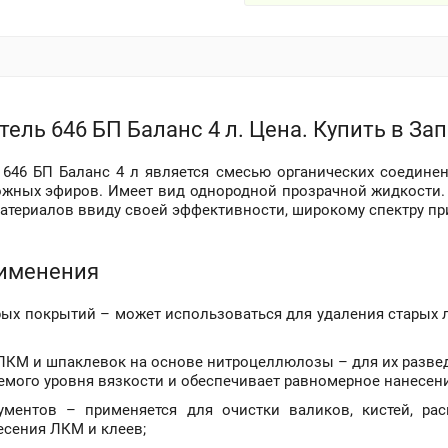
тель 646 БП Баланс 4 л. Цена. Купить в З
 646 БП Баланс 4 л является смесью органических соединен
ожных эфиров. Имеет вид однородной прозрачной жидкости.
атериалов ввиду своей эффективности, широкому спектру пр
именения
рых покрытий – может использоваться для удаления старых л
ЛКМ и шпаклевок на основе нитроцеллюлозы – для их развед
емого уровня вязкости и обеспечивает равномерное нанесен
ументов – применяется для очистки валиков, кистей, ра
есения ЛКМ и клеев;