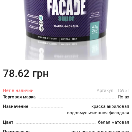
78.62
грн
Нет в наличии
Артикул:
15951
Торговая марка
Rolax
Назначение
краска акриловая
водоэмульсионная фасадная
Цвет
белая матовая
Применение
для наружных и внутренних