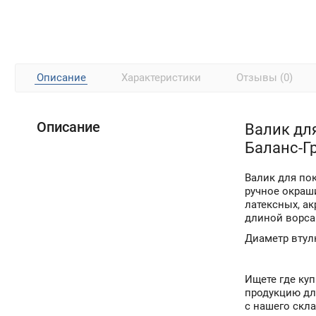
Описание
Характеристики
Отзывы (0)
Описание
Валик для
Баланс-Г
Валик для по
ручное окраш
латексных, а
длиной ворса
Диаметр втул
Ищете где ку
продукцию дл
с нашего скла