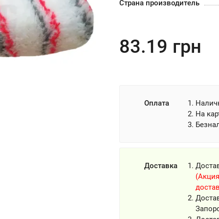
Страна производитель
83.19
грн
Оплата
Налич
На кар
Безна
Доставка
Доста
(Акция
достав
Доста
Запор