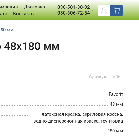
омпании
Доставка
098-581-38-92
050-806-72-54
ата
Контакты
180 мм
р 48х180 мм
Артикул:
15461
Favorit
48 мм
латексная краска, акриловая краска,
водно-дисперсионная краска, грунтовка
180 мм