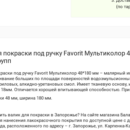
Достав
(по та
 покраски под ручку Favorit Мультиколор 
рупп
краски под ручку Favorit Мультиколор 48*180 мм – малярный 
ивание больших по площади поверхностей водоэмульсионным
криловых, алкидно-уретановых смол. Имеет тканевую основу,
 18мм. Отличается хорошей впитывающей способностью. Прим
ки 48 мм, ширина 180 мм.
пить валик для покраски в Запорожье? На сайте магазина Ба
я нанесения лакокрасочного покрытия по доступной цене с 
да, расположенного по адресу – г. Запорожье, ул. Карпенка-Ка